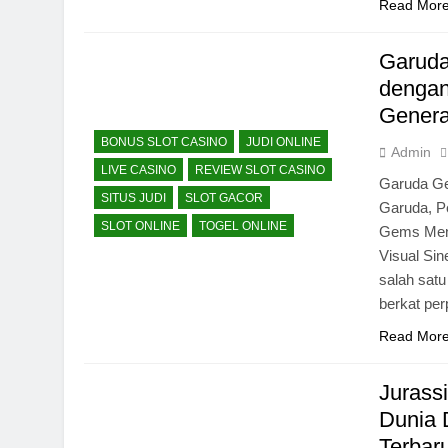
Read Mor
Garuda
dengan
Genera
BONUS SLOT CASINO
JUDI ONLINE
Admin
LIVE CASINO
REVIEW SLOT CASINO
Garuda Ge
SITUS JUDI
SLOT GACOR
Garuda, P
SLOT ONLINE
TOGEL ONLINE
Gems Meng
Visual Si
salah satu
berkat pe
Read Mor
Jurass
Dunia 
Terbar