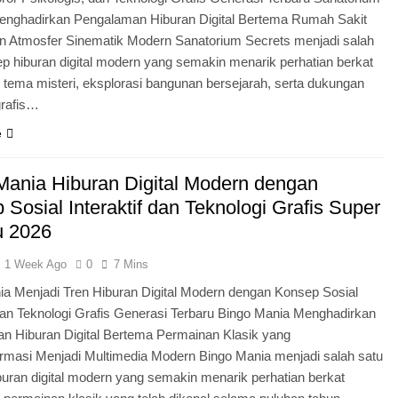
enghadirkan Pengalaman Hiburan Digital Bertema Rumah Sakit
n Atmosfer Sinematik Modern Sanatorium Secrets menjadi salah
p hiburan digital modern yang semakin menarik perhatian berkat
tema misteri, eksplorasi bangunan bersejarah, serta dukungan
grafis…
e
Mania Hiburan Digital Modern dengan
Sosial Interaktif dan Teknologi Grafis Super
u 2026
1 Week Ago
0
7 Mins
ia Menjadi Tren Hiburan Digital Modern dengan Konsep Sosial
 dan Teknologi Grafis Generasi Terbaru Bingo Mania Menghadirkan
n Hiburan Digital Bertema Permainan Klasik yang
ormasi Menjadi Multimedia Modern Bingo Mania menjadi salah satu
uran digital modern yang semakin menarik perhatian berkat