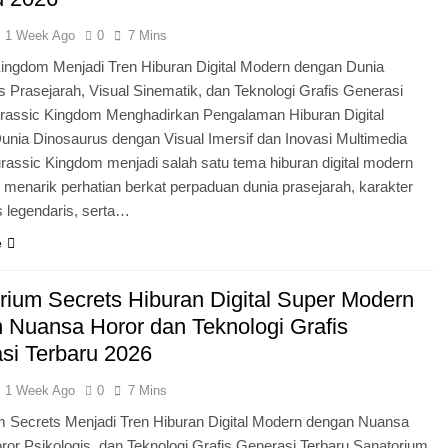
1 Week Ago
0
7 Mins
Kingdom Menjadi Tren Hiburan Digital Modern dengan Dunia
 Prasejarah, Visual Sinematik, dan Teknologi Grafis Generasi
urassic Kingdom Menghadirkan Pengalaman Hiburan Digital
unia Dinosaurus dengan Visual Imersif dan Inovasi Multimedia
rassic Kingdom menjadi salah satu tema hiburan digital modern
 menarik perhatian berkat perpaduan dunia prasejarah, karakter
 legendaris, serta…
e
rium Secrets Hiburan Digital Super Modern
 Nuansa Horor dan Teknologi Grafis
si Terbaru 2026
1 Week Ago
0
7 Mins
m Secrets Menjadi Tren Hiburan Digital Modern dengan Nuansa
oror Psikologis, dan Teknologi Grafis Generasi Terbaru Sanatorium