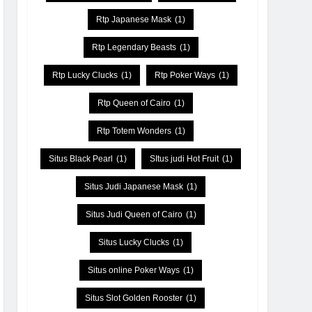
Rtp Japanese Mask
(1)
Rtp Legendary Beasts
(1)
Rtp Lucky Clucks
(1)
Rtp Poker Ways
(1)
Rtp Queen of Cairo
(1)
Rtp Totem Wonders
(1)
Situs Black Pearl
(1)
SItus judi Hot Fruit
(1)
Situs Judi Japanese Mask
(1)
Situs Judi Queen of Cairo
(1)
Situs Lucky Clucks
(1)
Situs online Poker Ways
(1)
Situs Slot Golden Rooster
(1)