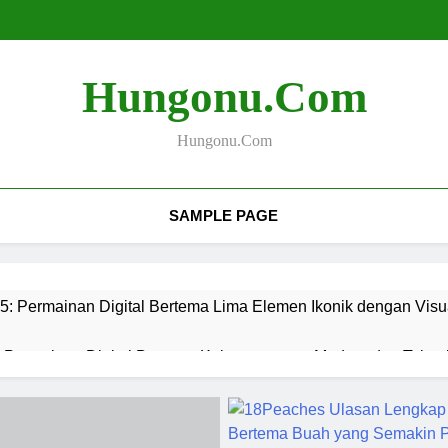
Hungonu.com
Hungonu.com
SAMPLE PAGE
 5: Permainan Digital Bertema Lima Elemen Ikonik dengan Visu
Permainan Digital Bertema Keberuntungan Modern dan Teknolog
re Permainan Digital Bertema Harta Karun Suku Aztec dan Tek