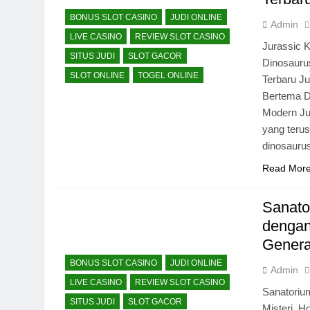
BONUS SLOT CASINO
JUDI ONLINE
Admin
LIVE CASINO
REVIEW SLOT CASINO
Jurassic 
SITUS JUDI
SLOT GACOR
Dinosaurus
SLOT ONLINE
TOGEL ONLINE
Terbaru J
Bertema D
Modern Ju
yang terus
dinosaurus
Read Mor
Sanato
dengan
Genera
BONUS SLOT CASINO
JUDI ONLINE
Admin
LIVE CASINO
REVIEW SLOT CASINO
Sanatoriu
SITUS JUDI
SLOT GACOR
Misteri, H