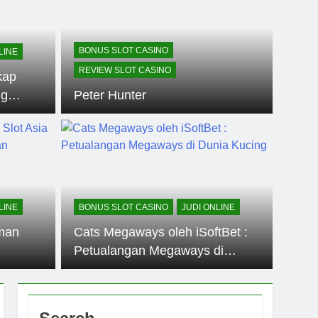
n Gameplay Interaktif Di Tahun 2026
a dan Teknologi Generasi Terbaru 2026
BONUS SLOT CASINO
LINE
REVIEW SLOT CASINO
kap
arahdan Teknologi Super Terbaru 2026
ng
Peter Hunter
 Teknologi Grafis Generasi Terbaru 2026
knologi Grafis Super Terbaru 2026
ogi Grafis Generasi Super Terbaru
LINE
BONUS SLOT CASINO
JUDI ONLINE
ologi Grafis Generasi Terbaru Pada 2026
man
Cats Megaways oleh iSoftBet :
Petualangan Megaways di
gganda
Dunia Kucing