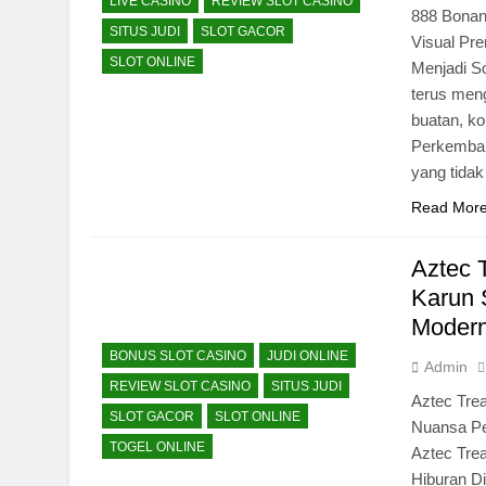
LIVE CASINO
REVIEW SLOT CASINO
888 Bonan
SITUS JUDI
SLOT GACOR
Visual Pre
SLOT ONLINE
Menjadi So
terus meng
buatan, ko
Perkemban
yang tida
Read Mor
Aztec 
Karun 
Moder
BONUS SLOT CASINO
JUDI ONLINE
Admin
REVIEW SLOT CASINO
SITUS JUDI
Aztec Tre
SLOT GACOR
SLOT ONLINE
Nuansa Pe
TOGEL ONLINE
Aztec Tre
Hiburan Di