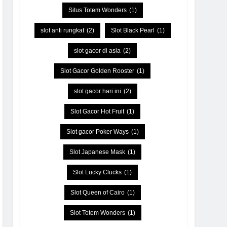
Situs Totem Wonders
(1)
slot anti rungkat
(2)
Slot Black Pearl
(1)
slot gacor di asia
(2)
Slot Gacor Golden Rooster
(1)
slot gacor hari ini
(2)
Slot Gacor Hot Fruit
(1)
Slot gacor Poker Ways
(1)
Slot Japanese Mask
(1)
Slot Lucky Clucks
(1)
Slot Queen of Cairo
(1)
Slot Totem Wonders
(1)