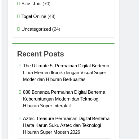
Situs Judi
(70)
Togel Online
(48)
Uncategorized
(24)
Recent Posts
The Ultimate 5: Permainan Digital Bertema
Lima Elemen Ikonik dengan Visual Super
Moder dan Hiburan Berkualitas
888 Bonanza Permainan Digital Bertema
Keberuntungan Modern dan Teknologi
Hiburan Super Interaktif
Aztec Treasure Permainan Digital Bertema
Harta Karun Suku Aztec dan Teknologi
Hiburan Super Modern 2026