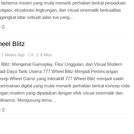
 bertema misteri yang mulai menarik perhatian berkat perpaduan
estigasi, eksplorasi lingkungan, dan visual sinematik berkualitas
ngangkat latar sebuah jalan tua yang…
e
eel Blitz
2 Weeks Ago
0
6 Mins
 Blitz: Mengenal Gameplay, Fitur Unggulan, dan Visual Modern
adi Daya Tarik Utama 777 Wheel Blitz Menjadi Perbincangan
nsep Wheel Game yang Interaktif 777 Wheel Blitz menjadi salah
 permainan digital yang mulai menarik perhatian berkat konsep roda
ngan modern yang dipadukan dengan efek visual sinematik dan
 dinamis. Mengusung tema…
e