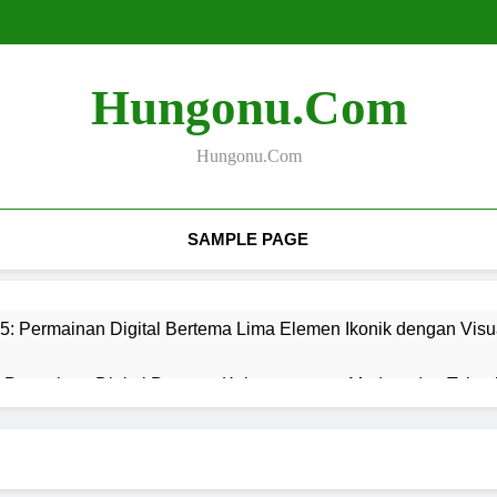
Hungonu.com
Hungonu.com
SAMPLE PAGE
 5: Permainan Digital Bertema Lima Elemen Ikonik dengan Visu
Permainan Digital Bertema Keberuntungan Modern dan Teknolog
re Permainan Digital Bertema Harta Karun Suku Aztec dan Tek
e Permainan Digital Bertema Aksi Perampokan Super Modern da