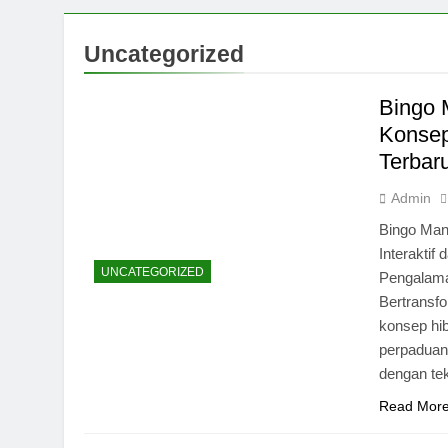
6 Days Ago
Garuda Gems 
Uncategorized
7 Days Ago
Jurassic Kin
Bingo 
1 Week Ago
Konsep 
Sanatorium S
Terbar
1 Week Ago
Bingo Mania 
Admin
2 Weeks Ago
Bingo Man
Pirate Queen
Interaktif
UNCATEGORIZED
2 Weeks Ago
Pengalama
Mahjong Ways
Bertransf
2 Weeks Ago
konsep hib
perpaduan 
dengan te
Read Mor