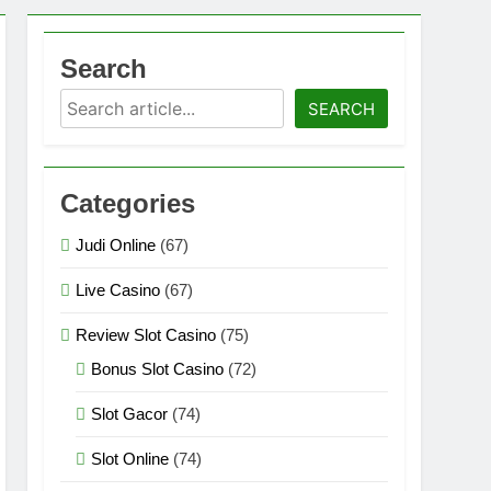
a dan Teknologi Generasi Terbaru 2026
Search
Search
arahdan Teknologi Super Terbaru 2026
SEARCH
 Teknologi Grafis Generasi Terbaru 2026
Categories
knologi Grafis Super Terbaru 2026
Judi Online
(67)
ogi Grafis Generasi Super Terbaru
Live Casino
(67)
ologi Grafis Generasi Terbaru Pada 2026
Review Slot Casino
(75)
Bonus Slot Casino
(72)
Slot Gacor
(74)
Slot Online
(74)