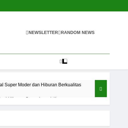
NEWSLETTER
RANDOM NEWS
al Super Moder dan Hiburan Berkualitas
i Hiburan Super Interaktif
nologi Hiburan Super Modern 2026
n Gameplay Interaktif Di Tahun 2026