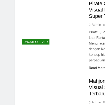
Pirate
Visual
Super 
Admin
Pirate Que
Laut Fanta
UNCATEGORIZED
Menghadir
dengan Kon
konsep hib
perpaduan
Read Mor
Mahjon
Visual
Terbar
Admin