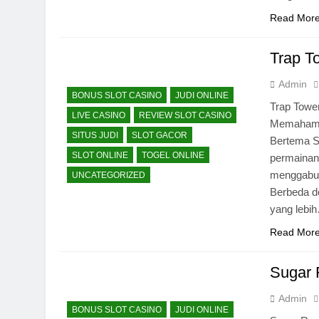
Read Mor
Trap T
Admin
BONUS SLOT CASINO
JUDI ONLINE
Trap Towe
LIVE CASINO
REVIEW SLOT CASINO
Memahami 
SITUS JUDI
SLOT GACOR
Bertema S
SLOT ONLINE
TOGEL ONLINE
permainan 
menggabung
UNCATEGORIZED
Berbeda d
yang lebi
Read Mor
Sugar 
Admin
BONUS SLOT CASINO
JUDI ONLINE