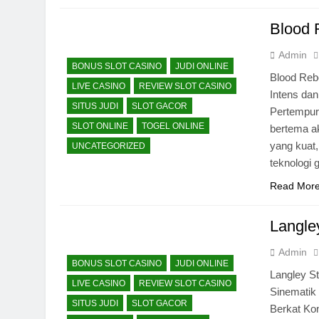
Blood 
Admin
BONUS SLOT CASINO
JUDI ONLINE
Blood Reb
LIVE CASINO
REVIEW SLOT CASINO
Intens da
SITUS JUDI
SLOT GACOR
Pertempur
SLOT ONLINE
TOGEL ONLINE
bertema ak
yang kuat,
UNCATEGORIZED
teknologi
Read Mor
Langle
Admin
BONUS SLOT CASINO
JUDI ONLINE
Langley S
LIVE CASINO
REVIEW SLOT CASINO
Sinematik
SITUS JUDI
SLOT GACOR
Berkat Ko