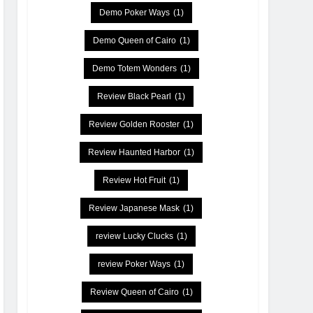
Demo Poker Ways
(1)
Demo Queen of Cairo
(1)
Demo Totem Wonders
(1)
Review Black Pearl
(1)
Review Golden Rooster
(1)
Review Haunted Harbor
(1)
Review Hot Fruit
(1)
Review Japanese Mask
(1)
review Lucky Clucks
(1)
review Poker Ways
(1)
Review Queen of Cairo
(1)