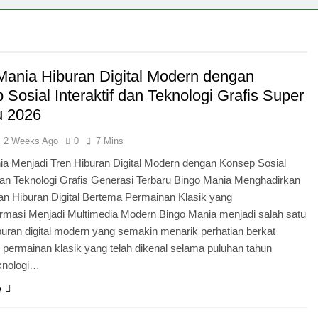
Hiburan Digital Super Modern dengan Inspirasi Burung Garud
gdom Hiburan Digital Modern dengan Dunia Dinosaurus Prasej
Mania Hiburan Digital Modern dengan
Sosial Interaktif dan Teknologi Grafis Super
ecrets Hiburan Digital Super Modern dengan Nuansa Horor dan
u 2026
Hiburan Digital Modern dengan Konsep Sosial Interaktif dan Te
2 Weeks Ago
0
7 Mins
ia Menjadi Tren Hiburan Digital Modern dengan Konsep Sosial
 2 Hiburan Digital Modern dengan Visual Bajak Laut dan Teknol
 dan Teknologi Grafis Generasi Terbaru Bingo Mania Menghadirkan
n Hiburan Digital Bertema Permainan Klasik yang
 Hiburan Digital Modern dengan Visual Super Klasik dan Tekn
ormasi Menjadi Multimedia Modern Bingo Mania menjadi salah satu
uran digital modern yang semakin menarik perhatian berkat
permainan klasik yang telah dikenal selama puluhan tahun
knologi…
e