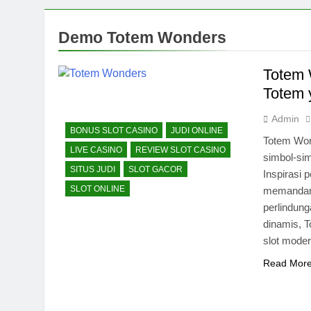
6 Days Ago
Garuda Gems 
Demo Totem Wonders
7 Days Ago
Jurassic Kin
Totem 
1 Week Ago
Totem 
Sanatorium S
Admin
1 Week Ago
BONUS SLOT CASINO
JUDI ONLINE
Bingo Mania 
Totem Won
LIVE CASINO
REVIEW SLOT CASINO
2 Weeks Ago
simbol-si
SITUS JUDI
SLOT GACOR
Pirate Queen
Inspirasi 
SLOT ONLINE
2 Weeks Ago
memandang
Mahjong Ways
perlindung
dinamis, 
2 Weeks Ago
slot mode
Read Mor