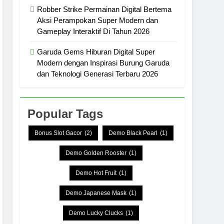
Robber Strike Permainan Digital Bertema
Aksi Perampokan Super Modern dan
Gameplay Interaktif Di Tahun 2026
Garuda Gems Hiburan Digital Super
Modern dengan Inspirasi Burung Garuda
dan Teknologi Generasi Terbaru 2026
Popular Tags
Bonus Slot Gacor
(2)
Demo Black Pearl
(1)
Demo Golden Rooster
(1)
Demo Hot Fruit
(1)
Demo Japanese Mask
(1)
Demo Lucky Clucks
(1)