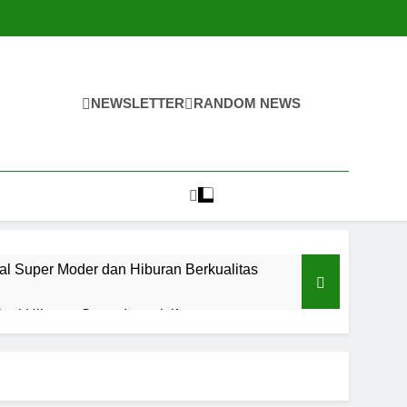
NEWSLETTER
RANDOM NEWS
al Super Moder dan Hiburan Berkualitas
i Hiburan Super Interaktif
nologi Hiburan Super Modern 2026
n Gameplay Interaktif Di Tahun 2026