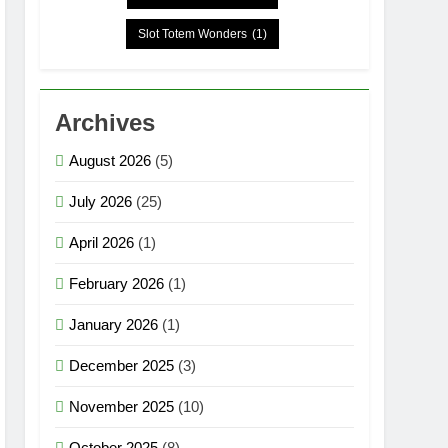
Slot Totem Wonders
(1)
Archives
August 2026
(5)
July 2026
(25)
April 2026
(1)
February 2026
(1)
January 2026
(1)
December 2025
(3)
November 2025
(10)
October 2025
(8)