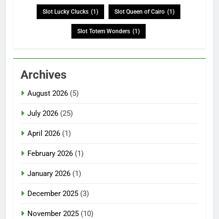
Slot Lucky Clucks
(1)
Slot Queen of Cairo
(1)
Slot Totem Wonders
(1)
Archives
August 2026
(5)
July 2026
(25)
April 2026
(1)
February 2026
(1)
January 2026
(1)
December 2025
(3)
November 2025
(10)