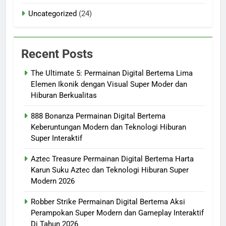
Uncategorized
(24)
Recent Posts
The Ultimate 5: Permainan Digital Bertema Lima
Elemen Ikonik dengan Visual Super Moder dan
Hiburan Berkualitas
888 Bonanza Permainan Digital Bertema
Keberuntungan Modern dan Teknologi Hiburan
Super Interaktif
Aztec Treasure Permainan Digital Bertema Harta
Karun Suku Aztec dan Teknologi Hiburan Super
Modern 2026
Robber Strike Permainan Digital Bertema Aksi
Perampokan Super Modern dan Gameplay Interaktif
Di Tahun 2026