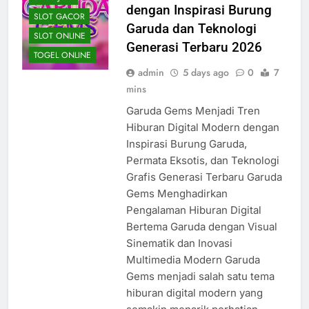
dengan Inspirasi Burung
SLOT GACOR
Garuda dan Teknologi
SLOT ONLINE
Generasi Terbaru 2026
TOGEL ONLINE
admin
5 days ago
0
7
mins
Garuda Gems Menjadi Tren
Hiburan Digital Modern dengan
Inspirasi Burung Garuda,
Permata Eksotis, dan Teknologi
Grafis Generasi Terbaru Garuda
Gems Menghadirkan
Pengalaman Hiburan Digital
Bertema Garuda dengan Visual
Sinematik dan Inovasi
Multimedia Modern Garuda
Gems menjadi salah satu tema
hiburan digital modern yang