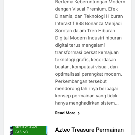
Bertema Keberuntungan Modern
dengan Visual Premium, Efek
Dinamis, dan Teknologi Hiburan
Interaktif 888 Bonanza Menjadi
Sorotan dalam Tren Hiburan
Digital Modern Industri hiburan
digital terus mengalami
transformasi berkat kemajuan
teknologi grafis, kecerdasan
buatan, komputasi visual, dan
optimalisasi perangkat modern.
Perkembangan tersebut
mendorong lahirnya berbagai
konsep permainan yang tidak
hanya menghadirkan sistem…
BONUS SLOT
CASINO
Read More
JUDI ONLINE
REVIEW SLOT
Aztec Treasure Permainan
CASINO