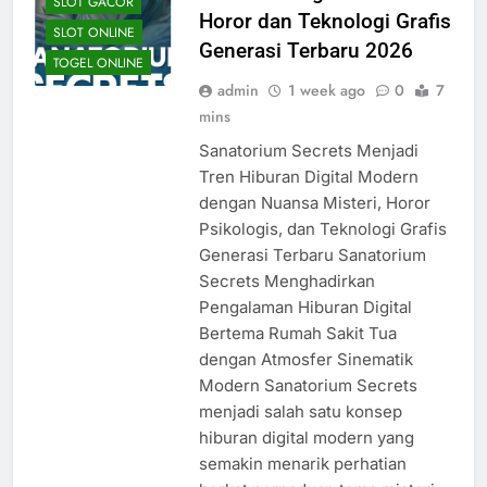
SLOT GACOR
Horor dan Teknologi Grafis
SLOT ONLINE
Generasi Terbaru 2026
TOGEL ONLINE
admin
1 week ago
0
7
mins
Sanatorium Secrets Menjadi
Tren Hiburan Digital Modern
dengan Nuansa Misteri, Horor
Psikologis, dan Teknologi Grafis
Generasi Terbaru Sanatorium
Secrets Menghadirkan
Pengalaman Hiburan Digital
Bertema Rumah Sakit Tua
dengan Atmosfer Sinematik
Modern Sanatorium Secrets
menjadi salah satu konsep
hiburan digital modern yang
semakin menarik perhatian