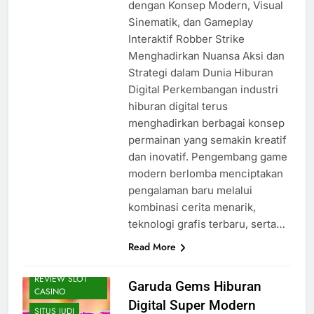
dengan Konsep Modern, Visual
Sinematik, dan Gameplay
Interaktif Robber Strike
Menghadirkan Nuansa Aksi dan
Strategi dalam Dunia Hiburan
Digital Perkembangan industri
hiburan digital terus
menghadirkan berbagai konsep
permainan yang semakin kreatif
dan inovatif. Pengembang game
modern berlomba menciptakan
pengalaman baru melalui
kombinasi cerita menarik,
BONUS SLOT
CASINO
teknologi grafis terbaru, serta…
JUDI ONLINE
Read More
LIVE CASINO
REVIEW SLOT
Garuda Gems Hiburan
CASINO
Digital Super Modern
SITUS JUDI