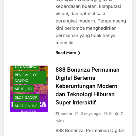
kecerdasan buatan, komputasi
visual, dan optimalisasi
perangkat modern. Pengembang
kini berlomba menghadirkan
permainan yang tidak hanya
memiliki…
BONUS SLOT
CASINO
Read More
JUDI ONLINE
LIVE CASINO
888 Bonanza Permainan
REVIEW SLOT
Digital Bertema
CASINO
Keberuntungan Modern
SITUS JUDI
dan Teknologi Hiburan
SLOT GACOR
Super Interaktif
SLOT ONLINE
admin
2 days ago
0
7
mins
888 Bonanza: Permainan Digital