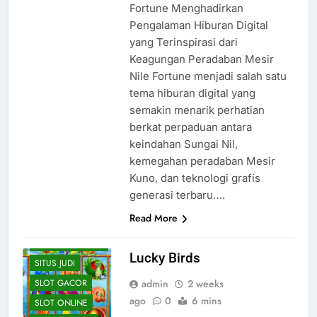
Fortune Menghadirkan
Pengalaman Hiburan Digital
yang Terinspirasi dari
Keagungan Peradaban Mesir
Nile Fortune menjadi salah satu
tema hiburan digital yang
semakin menarik perhatian
berkat perpaduan antara
keindahan Sungai Nil,
BONUS SLOT
kemegahan peradaban Mesir
CASINO
Kuno, dan teknologi grafis
JUDI ONLINE
generasi terbaru….
LIVE CASINO
Read More
REVIEW SLOT
CASINO
Lucky Birds
SITUS JUDI
SLOT GACOR
admin
2 weeks
ago
0
6 mins
SLOT ONLINE