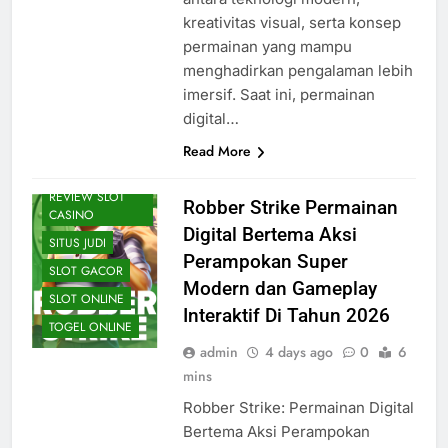
kreativitas visual, serta konsep
permainan yang mampu
menghadirkan pengalaman lebih
imersif. Saat ini, permainan
BONUS SLOT
CASINO
digital…
JUDI ONLINE
Read More
LIVE CASINO
REVIEW SLOT
Robber Strike Permainan
CASINO
Digital Bertema Aksi
SITUS JUDI
Perampokan Super
SLOT GACOR
Modern dan Gameplay
SLOT ONLINE
Interaktif Di Tahun 2026
TOGEL ONLINE
admin
4 days ago
0
6
mins
Robber Strike: Permainan Digital
Bertema Aksi Perampokan