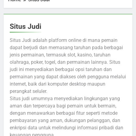
Situs Judi
Situs Judi adalah platform online di mana pemain
dapat berjudi dan memasang taruhan pada berbagai
jenis permainan, termasuk slot, kasino, taruhan
olahraga, poker, togel, dan permainan lainnya. Situs
judi ini menyediakan berbagai opsi taruhan dan
permainan yang dapat diakses oleh pengguna melalui
internet, baik dari komputer desktop maupun
perangkat seluler.
Situs judi umumnya menyediakan lingkungan yang
aman dan terpercaya bagi pemain untuk bermain,
dengan menawarkan berbagai fitur seperti metode
pembayaran yang aman, dukungan pelanggan, dan
enkripsi data untuk melindungi informasi pribadi dan
keuangan pengguna.