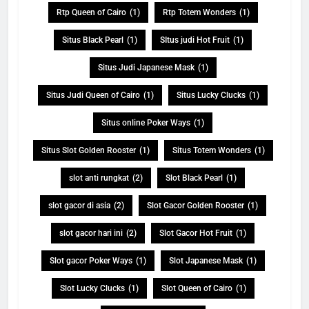
Rtp Queen of Cairo
(1)
Rtp Totem Wonders
(1)
Situs Black Pearl
(1)
SItus judi Hot Fruit
(1)
Situs Judi Japanese Mask
(1)
Situs Judi Queen of Cairo
(1)
Situs Lucky Clucks
(1)
Situs online Poker Ways
(1)
Situs Slot Golden Rooster
(1)
Situs Totem Wonders
(1)
slot anti rungkat
(2)
Slot Black Pearl
(1)
slot gacor di asia
(2)
Slot Gacor Golden Rooster
(1)
slot gacor hari ini
(2)
Slot Gacor Hot Fruit
(1)
Slot gacor Poker Ways
(1)
Slot Japanese Mask
(1)
Slot Lucky Clucks
(1)
Slot Queen of Cairo
(1)