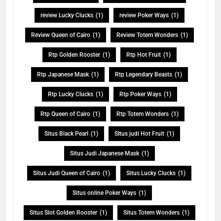
review Lucky Clucks
(1)
review Poker Ways
(1)
Review Queen of Cairo
(1)
Review Totem Wonders
(1)
Rtp Golden Rooster
(1)
Rtp Hot Fruit
(1)
Rtp Japanese Mask
(1)
Rtp Legendary Beasts
(1)
Rtp Lucky Clucks
(1)
Rtp Poker Ways
(1)
Rtp Queen of Cairo
(1)
Rtp Totem Wonders
(1)
Situs Black Pearl
(1)
SItus judi Hot Fruit
(1)
Situs Judi Japanese Mask
(1)
Situs Judi Queen of Cairo
(1)
Situs Lucky Clucks
(1)
Situs online Poker Ways
(1)
Situs Slot Golden Rooster
(1)
Situs Totem Wonders
(1)