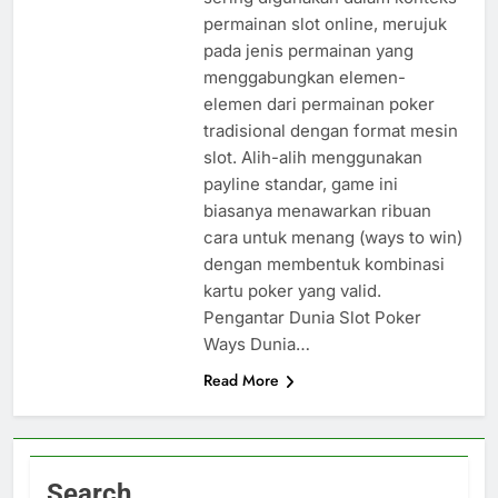
permainan slot online, merujuk
pada jenis permainan yang
menggabungkan elemen-
elemen dari permainan poker
tradisional dengan format mesin
slot. Alih-alih menggunakan
payline standar, game ini
biasanya menawarkan ribuan
cara untuk menang (ways to win)
dengan membentuk kombinasi
kartu poker yang valid.
Pengantar Dunia Slot Poker
Ways Dunia…
Read More
Search