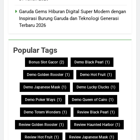
Garuda Gems Hiburan Digital Super Modern dengan
Inspirasi Burung Garuda dan Teknologi Generasi
Terbaru 2026
Popular Tags
Bonus Slot Gacor
(2)
Demo Black Pearl
(1)
Demo Golden Rooster
(1)
Demo Hot Fruit
(1)
Demo Japanese Mask
(1)
Demo Lucky Clucks
(1)
Demo Poker Ways
(1)
Demo Queen of Cairo
(1)
Demo Totem Wonders
(1)
Review Black Pearl
(1)
Review Golden Rooster
(1)
Review Haunted Harbor
(1)
Review Hot Fruit
(1)
Review Japanese Mask
(1)