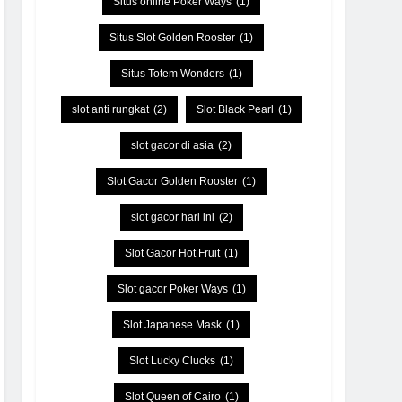
Situs online Poker Ways
(1)
Situs Slot Golden Rooster
(1)
Situs Totem Wonders
(1)
slot anti rungkat
(2)
Slot Black Pearl
(1)
slot gacor di asia
(2)
Slot Gacor Golden Rooster
(1)
slot gacor hari ini
(2)
Slot Gacor Hot Fruit
(1)
Slot gacor Poker Ways
(1)
Slot Japanese Mask
(1)
Slot Lucky Clucks
(1)
Slot Queen of Cairo
(1)