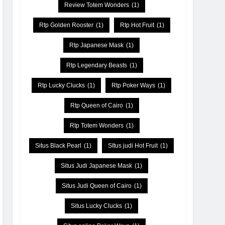
Review Totem Wonders
(1)
Rtp Golden Rooster
(1)
Rtp Hot Fruit
(1)
Rtp Japanese Mask
(1)
Rtp Legendary Beasts
(1)
Rtp Lucky Clucks
(1)
Rtp Poker Ways
(1)
Rtp Queen of Cairo
(1)
Rtp Totem Wonders
(1)
Situs Black Pearl
(1)
SItus judi Hot Fruit
(1)
Situs Judi Japanese Mask
(1)
Situs Judi Queen of Cairo
(1)
Situs Lucky Clucks
(1)