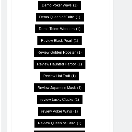
Demo Poker Ways
(1)
Demo Queen of Cairo
(1)
Demo Totem Wonders
(1)
Review Black Pearl
(1)
Review Golden Rooster
(1)
Review Haunted Harbor
(1)
Review Hot Fruit
(1)
Review Japanese Mask
(1)
review Lucky Clucks
(1)
review Poker Ways
(1)
Review Queen of Cairo
(1)