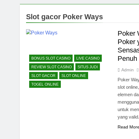
5 Days Ago
Garuda Gems 
Slot gacor Poker Ways
6 Days Ago
Jurassic Kin
Poker 
1 Week Ago
Poker 
Sanatorium S
Sensas
1 Week Ago
Penuh 
BONUS SLOT CASINO
LIVE CASINO
Bingo Mania 
REVIEW SLOT CASINO
SITUS JUDI
1 Week Ago
Admin
SLOT GACOR
SLOT ONLINE
Pirate Queen
Poker Way
TOGEL ONLINE
2 Weeks Ago
slot onli
Mahjong Ways
elemen dar
2 Weeks Ago
menggunak
untuk men
yang vali
Read Mor