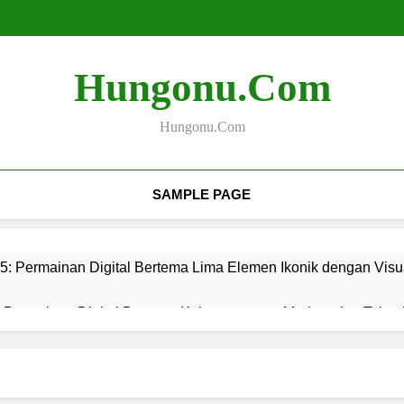
Hungonu.com
Hungonu.com
SAMPLE PAGE
 5: Permainan Digital Bertema Lima Elemen Ikonik dengan Visu
Permainan Digital Bertema Keberuntungan Modern dan Teknolog
re Permainan Digital Bertema Harta Karun Suku Aztec dan Tek
e Permainan Digital Bertema Aksi Perampokan Super Modern da