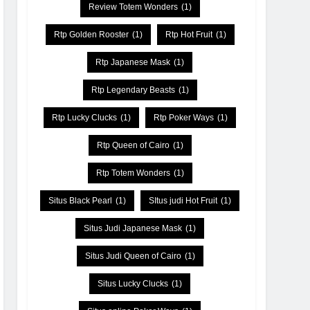
Review Totem Wonders
(1)
Rtp Golden Rooster
(1)
Rtp Hot Fruit
(1)
Rtp Japanese Mask
(1)
Rtp Legendary Beasts
(1)
Rtp Lucky Clucks
(1)
Rtp Poker Ways
(1)
Rtp Queen of Cairo
(1)
Rtp Totem Wonders
(1)
Situs Black Pearl
(1)
SItus judi Hot Fruit
(1)
Situs Judi Japanese Mask
(1)
Situs Judi Queen of Cairo
(1)
Situs Lucky Clucks
(1)