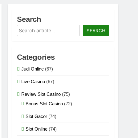
a dan Teknologi Generasi Terbaru 2026
Search
Search
arahdan Teknologi Super Terbaru 2026
SEARCH
 Teknologi Grafis Generasi Terbaru 2026
Categories
knologi Grafis Super Terbaru 2026
Judi Online
(67)
ogi Grafis Generasi Super Terbaru
Live Casino
(67)
ologi Grafis Generasi Terbaru Pada 2026
Review Slot Casino
(75)
Bonus Slot Casino
(72)
Slot Gacor
(74)
Slot Online
(74)