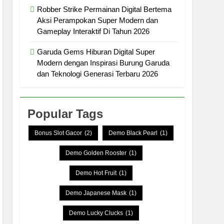
Robber Strike Permainan Digital Bertema
Aksi Perampokan Super Modern dan
Gameplay Interaktif Di Tahun 2026
Garuda Gems Hiburan Digital Super
Modern dengan Inspirasi Burung Garuda
dan Teknologi Generasi Terbaru 2026
Popular Tags
Bonus Slot Gacor
(2)
Demo Black Pearl
(1)
Demo Golden Rooster
(1)
Demo Hot Fruit
(1)
Demo Japanese Mask
(1)
Demo Lucky Clucks
(1)