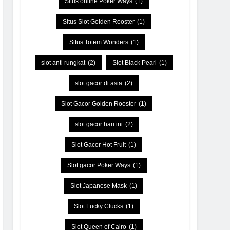
Situs online Poker Ways
(1)
Situs Slot Golden Rooster
(1)
Situs Totem Wonders
(1)
slot anti rungkat
(2)
Slot Black Pearl
(1)
slot gacor di asia
(2)
Slot Gacor Golden Rooster
(1)
slot gacor hari ini
(2)
Slot Gacor Hot Fruit
(1)
Slot gacor Poker Ways
(1)
Slot Japanese Mask
(1)
Slot Lucky Clucks
(1)
Slot Queen of Cairo
(1)