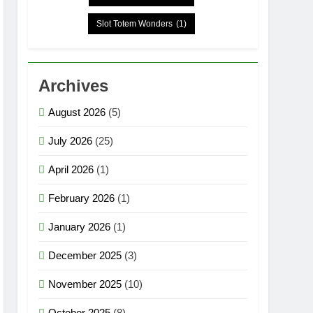
Slot Totem Wonders
(1)
Archives
August 2026
(5)
July 2026
(25)
April 2026
(1)
February 2026
(1)
January 2026
(1)
December 2025
(3)
November 2025
(10)
October 2025
(8)