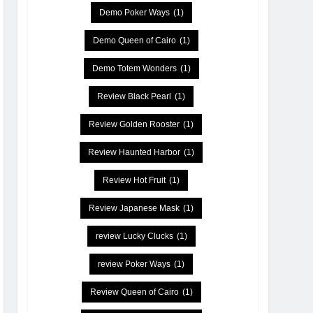
Demo Poker Ways
(1)
Demo Queen of Cairo
(1)
Demo Totem Wonders
(1)
Review Black Pearl
(1)
Review Golden Rooster
(1)
Review Haunted Harbor
(1)
Review Hot Fruit
(1)
Review Japanese Mask
(1)
review Lucky Clucks
(1)
review Poker Ways
(1)
Review Queen of Cairo
(1)