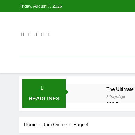
Skip
Friday, August 7, 2026
to
content
The Ultimate
3 Days Ago
HEADLINES
888 Bonanza 
4 Days Ago
Aztec Treasu
Home
Judi Online
Page 4
5 Days Ago
Robber Strik