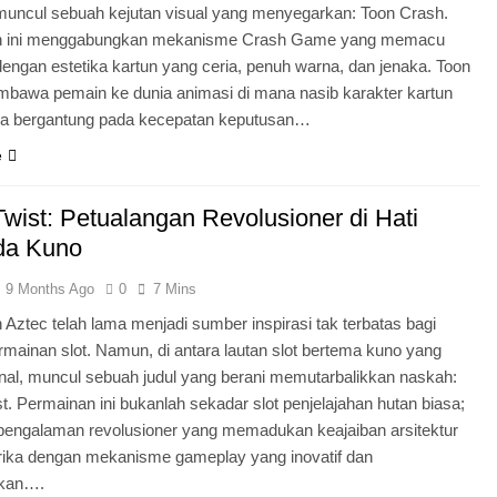
, muncul sebuah kejutan visual yang menyegarkan: Toon Crash.
n ini menggabungkan mekanisme Crash Game yang memacu
dengan estetika kartun yang ceria, penuh warna, dan jenaka. Toon
bawa pemain ke dunia animasi di mana nasib karakter kartun
nda bergantung pada kecepatan keputusan…
e
Twist: Petualangan Revolusioner di Hati
da Kuno
9 Months Ago
0
7 Mins
Aztec telah lama menjadi sumber inspirasi tak terbatas bagi
ermainan slot. Namun, di antara lautan slot bertema kuno yang
nal, muncul sebuah judul yang berani memutarbalikkan naskah:
t. Permainan ini bukanlah sekadar slot penjelajahan hutan biasa;
h pengalaman revolusioner yang memadukan keajaiban arsitektur
ka dengan mekanisme gameplay yang inovatif dan
kan….