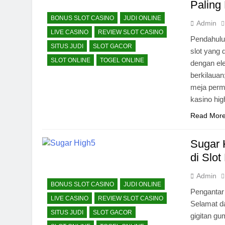
Paling 
BONUS SLOT CASINO
JUDI ONLINE
Admin
LIVE CASINO
REVIEW SLOT CASINO
Pendahulu
SITUS JUDI
SLOT GACOR
slot yang
SLOT ONLINE
TOGEL ONLINE
dengan el
berkilauan
meja per
kasino hig
Read Mor
Sugar 
di Slot
Admin
BONUS SLOT CASINO
JUDI ONLINE
Pengantar
LIVE CASINO
REVIEW SLOT CASINO
Selamat da
SITUS JUDI
SLOT GACOR
gigitan g