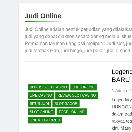
6 Days Ago
Garuda Gems 
Judi Online
7 Days Ago
Jurassic Kin
Judi Online adalah bentuk perjudian yang dilakuk
judi yang dapat diakses secara daring melalui situs
1 Week Ago
Sanatorium S
Permainan taruhan uang asli meliputi : Judi slot, jud
judi tembak ikan, judi bingo, judi poker, judi e-sport,
1 Week Ago
Bingo Mania 
2 Weeks Ago
Legend
Pirate Queen
BARU
2 Weeks Ago
Mahjong Ways
BONUS SLOT CASINO
JUDI ONLINE
Admin
2 Weeks Ago
LIVE CASINO
REVIEW SLOT CASINO
Legendary
SITUS JUDI
SLOT GACOR
HUNGONU.C
SLOT ONLINE
TOGEL ONLINE
dalam trad
UNCATEGORIZED
rakyat, te
kini. Masy