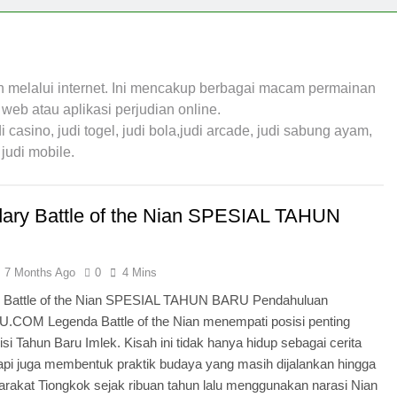
Hiburan Digital Super Modern dengan Inspirasi Burung Garud
gdom Hiburan Digital Modern dengan Dunia Dinosaurus Prasej
an melalui internet. Ini mencakup berbagai macam permainan
 web atau aplikasi perjudian online.
ecrets Hiburan Digital Super Modern dengan Nuansa Horor dan
i casino, judi togel, judi bola,judi arcade, judi sabung ayam,
 judi mobile.
Hiburan Digital Modern dengan Konsep Sosial Interaktif dan Te
ary Battle of the Nian SPESIAL TAHUN
 2 Hiburan Digital Modern dengan Visual Bajak Laut dan Teknol
 Hiburan Digital Modern dengan Visual Super Klasik dan Tekn
7 Months Ago
0
4 Mins
 Battle of the Nian SPESIAL TAHUN BARU Pendahuluan
OM Legenda Battle of the Nian menempati posisi penting
isi Tahun Baru Imlek. Kisah ini tidak hanya hidup sebagai cerita
tapi juga membentuk praktik budaya yang masih dijalankan hingga
arakat Tiongkok sejak ribuan tahun lalu menggunakan narasi Nian