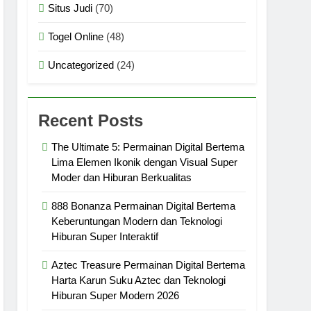
Situs Judi
(70)
Togel Online
(48)
Uncategorized
(24)
Recent Posts
The Ultimate 5: Permainan Digital Bertema
Lima Elemen Ikonik dengan Visual Super
Moder dan Hiburan Berkualitas
888 Bonanza Permainan Digital Bertema
Keberuntungan Modern dan Teknologi
Hiburan Super Interaktif
Aztec Treasure Permainan Digital Bertema
Harta Karun Suku Aztec dan Teknologi
Hiburan Super Modern 2026