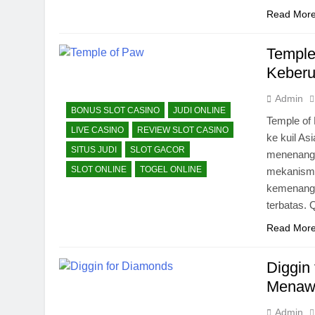
Read Mor
Temple
Keberu
Admin
BONUS SLOT CASINO
JUDI ONLINE
Temple of
LIVE CASINO
REVIEW SLOT CASINO
ke kuil As
SITUS JUDI
SLOT GACOR
menenangk
SLOT ONLINE
TOGEL ONLINE
mekanisme
kemenanga
terbatas.
Read Mor
Diggin
Menawa
Admin