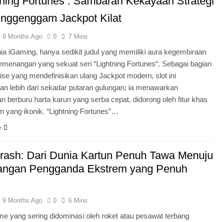
tning Fortunes : Sambaran Kekayaan Strategi
enggenggam Jackpot Kilat
9 Months Ago
0
7 Mins
a iGaming, hanya sedikit judul yang memiliki aura kegembiraan
kemenangan yang sekuat seri “Lightning Fortunes“. Sebagai bagian
hise yang mendefinisikan ulang Jackpot modern, slot ini
n lebih dari sekadar putaran gulungan; ia menawarkan
 berburu harta karun yang serba cepat, didorong oleh fitur khas
n yang ikonik. “Lightning Fortunes”…
e
rash: Dari Dunia Kartun Penuh Tawa Menuju
angan Pengganda Ekstrem yang Penuh
9 Months Ago
0
6 Mins
e yang sering didominasi oleh roket atau pesawat terbang