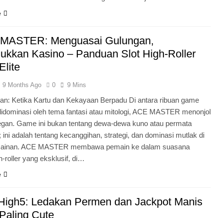
e
 MASTER: Menguasai Gulungan,
ukkan Kasino – Panduan Slot High-Roller
Elite
9 Months Ago
0
9 Mins
an: Ketika Kartu dan Kekayaan Berpadu Di antara ribuan game
 didominasi oleh tema fantasi atau mitologi, ACE MASTER menonjol
egan. Game ini bukan tentang dewa-dewa kuno atau permata
; ini adalah tentang kecanggihan, strategi, dan dominasi mutlak di
mainan. ACE MASTER membawa pemain ke dalam suasana
h-roller yang eksklusif, di…
e
High5: Ledakan Permen dan Jackpot Manis
 Paling Cute