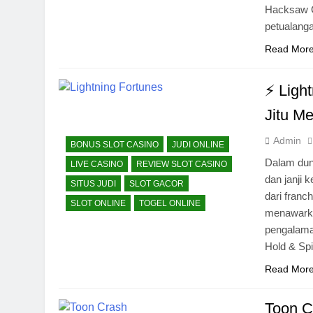
Hacksaw G
petualang
Read Mor
⚡ Ligh
Jitu M
Admin
BONUS SLOT CASINO
JUDI ONLINE
Dalam duni
LIVE CASINO
REVIEW SLOT CASINO
dan janji 
SITUS JUDI
SLOT GACOR
dari franc
SLOT ONLINE
TOGEL ONLINE
menawarka
pengalaman
Hold & Spi
Read Mor
Toon C