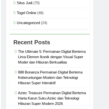
Situs Judi
(70)
Togel Online
(48)
Uncategorized
(24)
Recent Posts
The Ultimate 5: Permainan Digital Bertema
Lima Elemen Ikonik dengan Visual Super
Moder dan Hiburan Berkualitas
888 Bonanza Permainan Digital Bertema
Keberuntungan Modern dan Teknologi
Hiburan Super Interaktif
Aztec Treasure Permainan Digital Bertema
Harta Karun Suku Aztec dan Teknologi
Hiburan Super Modern 2026