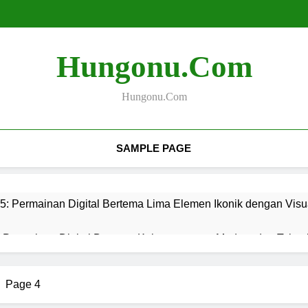
Hungonu.com
Hungonu.com
SAMPLE PAGE
 5: Permainan Digital Bertema Lima Elemen Ikonik dengan Visu
Permainan Digital Bertema Keberuntungan Modern dan Teknolog
re Permainan Digital Bertema Harta Karun Suku Aztec dan Tek
Page 4
e Permainan Digital Bertema Aksi Perampokan Super Modern da