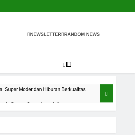
NEWSLETTER
RANDOM NEWS
al Super Moder dan Hiburan Berkualitas
i Hiburan Super Interaktif
nologi Hiburan Super Modern 2026
n Gameplay Interaktif Di Tahun 2026