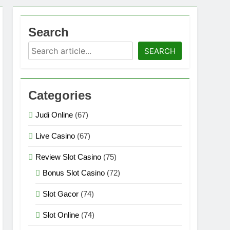
a dan Teknologi Generasi Terbaru 2026
Search
Search
arahdan Teknologi Super Terbaru 2026
SEARCH
 Teknologi Grafis Generasi Terbaru 2026
Categories
knologi Grafis Super Terbaru 2026
Judi Online
(67)
ogi Grafis Generasi Super Terbaru
Live Casino
(67)
ologi Grafis Generasi Terbaru Pada 2026
Review Slot Casino
(75)
Bonus Slot Casino
(72)
Slot Gacor
(74)
Slot Online
(74)