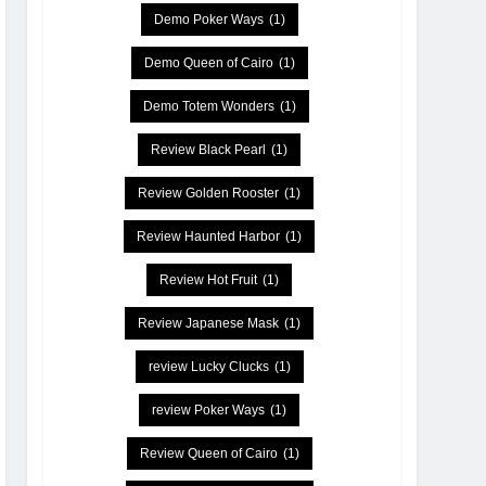
Demo Poker Ways
(1)
Demo Queen of Cairo
(1)
Demo Totem Wonders
(1)
Review Black Pearl
(1)
Review Golden Rooster
(1)
Review Haunted Harbor
(1)
Review Hot Fruit
(1)
Review Japanese Mask
(1)
review Lucky Clucks
(1)
review Poker Ways
(1)
Review Queen of Cairo
(1)