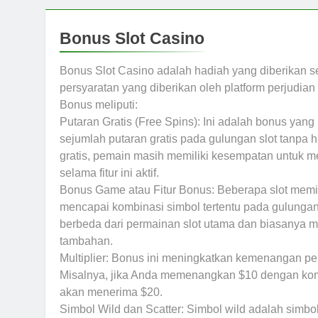
6 Days Ago
Garuda Gems 
Bonus Slot Casino
1 Week Ago
Jurassic Kin
Bonus Slot Casino adalah hadiah yang diberikan s
persyaratan yang diberikan oleh platform perjudian a
1 Week Ago
Sanatorium S
Bonus meliputi:
Putaran Gratis (Free Spins): Ini adalah bonus yan
1 Week Ago
sejumlah putaran gratis pada gulungan slot tanpa
Bingo Mania 
gratis, pemain masih memiliki kesempatan untuk 
2 Weeks Ago
selama fitur ini aktif.
Pirate Queen
Bonus Game atau Fitur Bonus: Beberapa slot memili
2 Weeks Ago
mencapai kombinasi simbol tertentu pada gulungan
Mahjong Ways
berbeda dari permainan slot utama dan biasany
2 Weeks Ago
tambahan.
Multiplier: Bonus ini meningkatkan kemenangan 
Misalnya, jika Anda memenangkan $10 dengan komb
akan menerima $20.
Simbol Wild dan Scatter: Simbol wild adalah simb