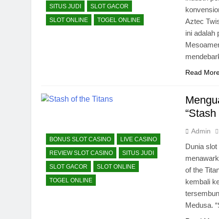
SITUS JUDI
SLOT GACOR
konvensio
SLOT ONLINE
TOGEL ONLINE
Aztec Twis
ini adala
Mesoameri
mendebar
Read Mor
Mengua
“Stash
Admin
BONUS SLOT CASINO
LIVE CASINO
Dunia slot
REVIEW SLOT CASINO
SITUS JUDI
menawarka
SLOT GACOR
SLOT ONLINE
of the Tit
TOGEL ONLINE
kembali k
tersembuny
Medusa. “