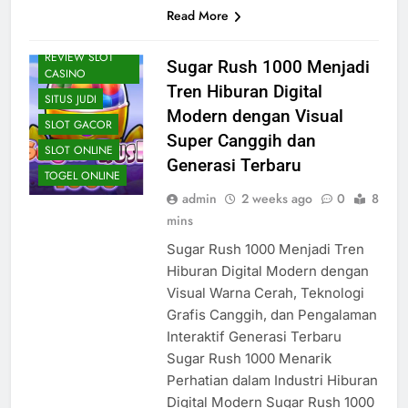
JUDI ONLINE
Read More
LIVE CASINO
REVIEW SLOT
Sugar Rush 1000 Menjadi
CASINO
Tren Hiburan Digital
SITUS JUDI
Modern dengan Visual
SLOT GACOR
Super Canggih dan
SLOT ONLINE
Generasi Terbaru
TOGEL ONLINE
admin
2 weeks ago
0
8
mins
Sugar Rush 1000 Menjadi Tren
Hiburan Digital Modern dengan
Visual Warna Cerah, Teknologi
Grafis Canggih, dan Pengalaman
Interaktif Generasi Terbaru
Sugar Rush 1000 Menarik
Perhatian dalam Industri Hiburan
Digital Modern Sugar Rush 1000