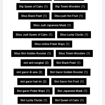
Rtp Queen of Cairo
(1)
Rtp Totem Wonders
(1)
Situs Black Pearl
(1)
SItus judi Hot Fruit
(1)
Situs Judi Japanese Mask
(1)
Situs Judi Queen of Cairo
(1)
Situs Lucky Clucks
(1)
Situs online Poker Ways
(1)
Situs Slot Golden Rooster
(1)
Situs Totem Wonders
(1)
slot anti rungkat
(2)
Slot Black Pearl
(1)
slot gacor di asia
(2)
Slot Gacor Golden Rooster
(1)
slot gacor hari ini
(2)
Slot Gacor Hot Fruit
(1)
Slot gacor Poker Ways
(1)
Slot Japanese Mask
(1)
Slot Lucky Clucks
(1)
Slot Queen of Cairo
(1)