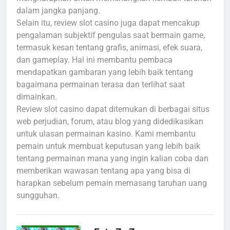
dalam jangka panjang.
Selain itu, review slot casino juga dapat mencakup
pengalaman subjektif pengulas saat bermain game,
termasuk kesan tentang grafis, animasi, efek suara,
dan gameplay. Hal ini membantu pembaca
mendapatkan gambaran yang lebih baik tentang
bagaimana permainan terasa dan terlihat saat
dimainkan.
Review slot casino dapat ditemukan di berbagai situs
web perjudian, forum, atau blog yang didedikasikan
untuk ulasan permainan kasino. Kami membantu
pemain untuk membuat keputusan yang lebih baik
tentang permainan mana yang ingin kalian coba dan
BONUS SLOT
CASINO
memberikan wawasan tentang apa yang bisa di
harapkan sebelum pemain memasang taruhan uang
JUDI ONLINE
sungguhan.
LIVE CASINO
REVIEW SLOT
CASINO