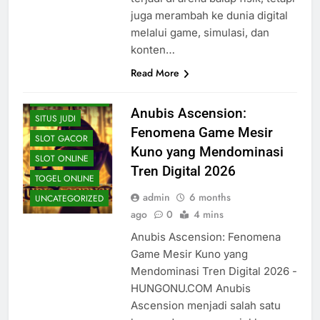
BONUS SLOT
juga merambah ke dunia digital
CASINO
melalui game, simulasi, dan
JUDI ONLINE
konten…
LIVE CASINO
Read More
REVIEW SLOT
CASINO
Anubis Ascension:
SITUS JUDI
Fenomena Game Mesir
SLOT GACOR
Kuno yang Mendominasi
SLOT ONLINE
Tren Digital 2026
TOGEL ONLINE
admin
6 months
UNCATEGORIZED
ago
0
4 mins
Anubis Ascension: Fenomena
Game Mesir Kuno yang
Mendominasi Tren Digital 2026 -
HUNGONU.COM Anubis
Ascension menjadi salah satu