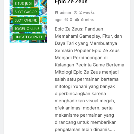
Epic Ze Zeus
SITUS JUDI
SLOT GACOR
admin
2 weeks
ago
0
6 mins
SLOT ONLINE
TOGEL ONLINE
Epic Ze Zeus: Panduan
Memahami Gameplay, Fitur, dan
UNCATEGORIZED
Daya Tarik yang Membuatnya
Semakin Populer Epic Ze Zeus
Menjadi Perbincangan di
Kalangan Pecinta Game Bertema
Mitologi Epic Ze Zeus menjadi
salah satu permainan bertema
mitologi Yunani yang banyak
diperbincangkan karena
menghadirkan visual megah,
efek animasi modern, serta
mekanisme permainan yang
dirancang untuk memberikan
BONUS SLOT
CASINO
pengalaman lebih dinamis….