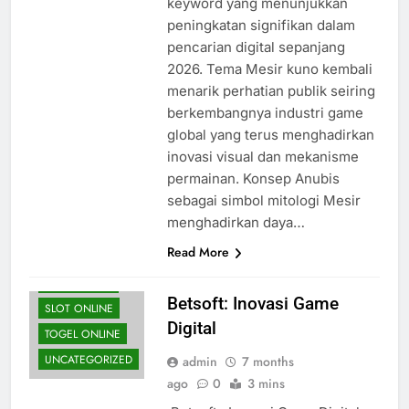
keyword yang menunjukkan
peningkatan signifikan dalam
pencarian digital sepanjang
2026. Tema Mesir kuno kembali
menarik perhatian publik seiring
berkembangnya industri game
BONUS SLOT
global yang terus menghadirkan
CASINO
inovasi visual dan mekanisme
JUDI ONLINE
permainan. Konsep Anubis
LIVE CASINO
sebagai simbol mitologi Mesir
REVIEW SLOT
menghadirkan daya…
CASINO
Read More
SITUS JUDI
SLOT GACOR
Betsoft: Inovasi Game
SLOT ONLINE
Digital
TOGEL ONLINE
UNCATEGORIZED
admin
7 months
ago
0
3 mins