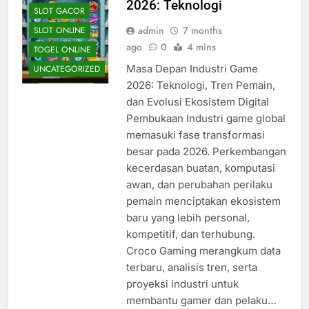
2026: Teknologi
SLOT GACOR
admin
7 months
SLOT ONLINE
ago
0
4 mins
TOGEL ONLINE
Masa Depan Industri Game
UNCATEGORIZED
2026: Teknologi, Tren Pemain,
dan Evolusi Ekosistem Digital
Pembukaan Industri game global
memasuki fase transformasi
besar pada 2026. Perkembangan
kecerdasan buatan, komputasi
awan, dan perubahan perilaku
pemain menciptakan ekosistem
baru yang lebih personal,
kompetitif, dan terhubung.
Croco Gaming merangkum data
terbaru, analisis tren, serta
proyeksi industri untuk
membantu gamer dan pelaku…