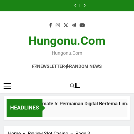
Treasure
Strike
Skip
Digital
Permainan
Digital
Digital
Digital
Permainan
Digital
Permainan
Permainan
Bertema
Digital
Bertema
Bertema
Bertema
Digital
Bertema
Digital
Digital
to
Aksi
Bertema
Keberuntungan
Harta
Aksi
Bertema
Keberuntungan
Bertema
Bertema
content
Perampokan
Lima
Modern
Karun
Perampokan
Lima
Modern
Harta
Aksi
Super
Elemen
dan
Suku
Super
Elemen
dan
Karun
Perampokan
Modern
Ikonik
Teknologi
Aztec
Modern
Ikonik
Teknologi
Suku
Super
dan
dengan
Hiburan
dan
dan
dengan
Hiburan
Aztec
Modern
Hungonu.com
Gameplay
Visual
Super
Teknologi
Gameplay
Visual
Super
dan
dan
Interaktif
Super
Interaktif
Hiburan
Interaktif
Super
Interaktif
Teknologi
Gameplay
Di
Moder
Super
Di
Moder
Hiburan
Interaktif
Tahun
dan
Modern
Tahun
dan
Hungonu.com
Super
Di
2026
Hiburan
2026
2026
Hiburan
Modern
Tahun
Berkualitas
Berkualitas
2026
2026
NEWSLETTER
RANDOM NEWS
The Ultimate 5: Permainan Digital Bertema Lima Ele
HEADLINES
1 Day Ago
Home
Review Slot Casino
Page 3