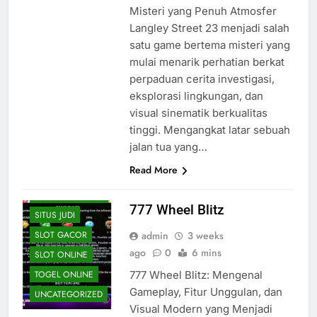
Misteri yang Penuh Atmosfer
Langley Street 23 menjadi salah
satu game bertema misteri yang
mulai menarik perhatian berkat
perpaduan cerita investigasi,
eksplorasi lingkungan, dan
BONUS SLOT
visual sinematik berkualitas
CASINO
tinggi. Mengangkat latar sebuah
JUDI ONLINE
jalan tua yang…
LIVE CASINO
Read More
REVIEW SLOT
CASINO
777 Wheel Blitz
SITUS JUDI
SLOT GACOR
admin
3 weeks
ago
0
6 mins
SLOT ONLINE
TOGEL ONLINE
777 Wheel Blitz: Mengenal
Gameplay, Fitur Unggulan, dan
UNCATEGORIZED
Visual Modern yang Menjadi