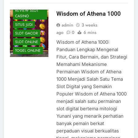
LIVE CASINO
REVIEW SLOT
Wisdom of Athena 1000
CASINO
SITUS JUDI
admin
3 weeks
ago
0
6 mins
SLOT GACOR
SLOT ONLINE
Wisdom of Athena 1000:
Panduan Lengkap Mengenal
TOGEL ONLINE
Fitur, Cara Bermain, dan Strategi
Memahami Mekanisme
Permainan Wisdom of Athena
1000 Menjadi Salah Satu Tema
Slot Digital yang Semakin
Populer Wisdom of Athena 1000
menjadi salah satu permainan
slot digital bertema mitologi
Yunani yang menarik perhatian
banyak pemain berkat
BONUS SLOT
perpaduan visual berkualitas
CASINO