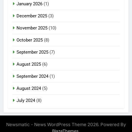
January 2026
(1)
December 2025
(3)
November 2025
(10)
October 2025
(8)
September 2025
(7)
August 2025
(6)
September 2024
(1)
August 2024
(5)
July 2024
(8)
Newsmatic - News WordPress Theme 2026. Powered By
.
BlazeThemes