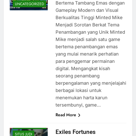
Bertema Tambang Emas dengan
UNCATEGORIZED
Gameplay Modern dan Visual
Berkualitas Tinggi Minted Mike
Menjadi Sorotan Berkat Tema
Penambangan yang Unik Minted
Mike menjadi salah satu game
bertema penambangan emas
yang mulai menarik perhatian
para penggemar permainan
digital. Mengangkat kisah
seorang penambang
berpengalaman yang menjelajahi
BONUS SLOT
berbagai lokasi untuk
CASINO
menemukan harta karun
JUDI ONLINE
tersembunyi, game…
LIVE CASINO
Read More
REVIEW SLOT
CASINO
Exiles Fortunes
SITUS JUDI