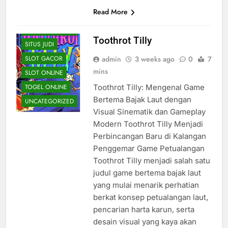
LIVE CASINO
Read More
REVIEW SLOT
CASINO
Toothrot Tilly
SITUS JUDI
SLOT GACOR
admin
3 weeks ago
0
7
mins
SLOT ONLINE
TOGEL ONLINE
Toothrot Tilly: Mengenal Game
Bertema Bajak Laut dengan
UNCATEGORIZED
Visual Sinematik dan Gameplay
Modern Toothrot Tilly Menjadi
Perbincangan Baru di Kalangan
Penggemar Game Petualangan
Toothrot Tilly menjadi salah satu
judul game bertema bajak laut
yang mulai menarik perhatian
berkat konsep petualangan laut,
pencarian harta karun, serta
BONUS SLOT
desain visual yang kaya akan