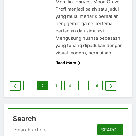
Memikat Harvest Moon Grave
Profi menjadi salah satu judul
yang mulai menarik perhatian
penggemar game bertema
pertanian dan simulasi.
Mengusung nuansa pedesaan
yang tenang dipadukan dengan
visual modern, permainan…
Read More
1
2
3
4
…
8
Search
Search
SEARCH