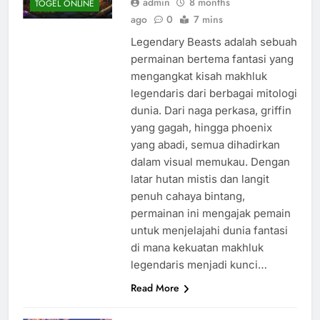
admin
8 months
TOGEL ONLINE
ago
0
7 mins
Legendary Beasts adalah sebuah
permainan bertema fantasi yang
mengangkat kisah makhluk
legendaris dari berbagai mitologi
dunia. Dari naga perkasa, griffin
yang gagah, hingga phoenix
yang abadi, semua dihadirkan
dalam visual memukau. Dengan
latar hutan mistis dan langit
penuh cahaya bintang,
permainan ini mengajak pemain
untuk menjelajahi dunia fantasi
di mana kekuatan makhluk
legendaris menjadi kunci…
Read More