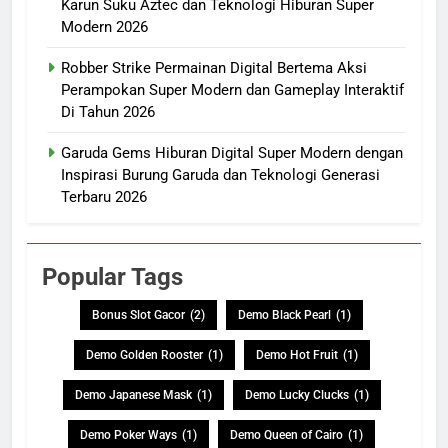
Karun Suku Aztec dan Teknologi Hiburan Super
Modern 2026
Robber Strike Permainan Digital Bertema Aksi
Perampokan Super Modern dan Gameplay Interaktif
Di Tahun 2026
Garuda Gems Hiburan Digital Super Modern dengan
Inspirasi Burung Garuda dan Teknologi Generasi
Terbaru 2026
Popular Tags
Bonus Slot Gacor
(2)
Demo Black Pearl
(1)
Demo Golden Rooster
(1)
Demo Hot Fruit
(1)
Demo Japanese Mask
(1)
Demo Lucky Clucks
(1)
Demo Poker Ways
(1)
Demo Queen of Cairo
(1)