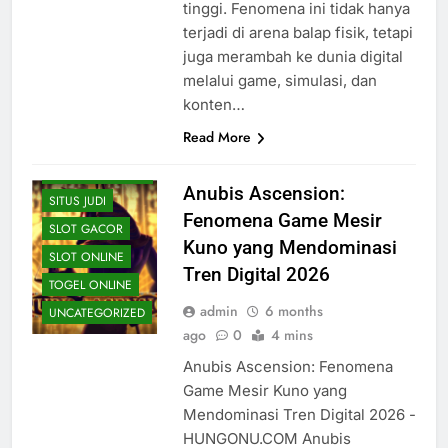
tinggi. Fenomena ini tidak hanya
terjadi di arena balap fisik, tetapi
BONUS SLOT
juga merambah ke dunia digital
CASINO
melalui game, simulasi, dan
JUDI ONLINE
konten…
LIVE CASINO
Read More
REVIEW SLOT
CASINO
Anubis Ascension:
SITUS JUDI
Fenomena Game Mesir
SLOT GACOR
Kuno yang Mendominasi
SLOT ONLINE
Tren Digital 2026
TOGEL ONLINE
admin
6 months
UNCATEGORIZED
ago
0
4 mins
Anubis Ascension: Fenomena
Game Mesir Kuno yang
Mendominasi Tren Digital 2026 -
HUNGONU.COM Anubis