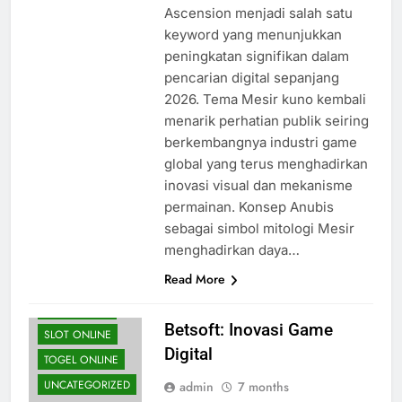
Ascension menjadi salah satu
keyword yang menunjukkan
peningkatan signifikan dalam
pencarian digital sepanjang
2026. Tema Mesir kuno kembali
menarik perhatian publik seiring
berkembangnya industri game
BONUS SLOT
global yang terus menghadirkan
CASINO
inovasi visual dan mekanisme
JUDI ONLINE
permainan. Konsep Anubis
LIVE CASINO
sebagai simbol mitologi Mesir
REVIEW SLOT
menghadirkan daya…
CASINO
Read More
SITUS JUDI
SLOT GACOR
Betsoft: Inovasi Game
SLOT ONLINE
Digital
TOGEL ONLINE
UNCATEGORIZED
admin
7 months