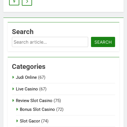
9
Search
Search
SEARCH
Categories
Judi Online
(67)
Live Casino
(67)
Review Slot Casino
(75)
Bonus Slot Casino
(72)
Slot Gacor
(74)