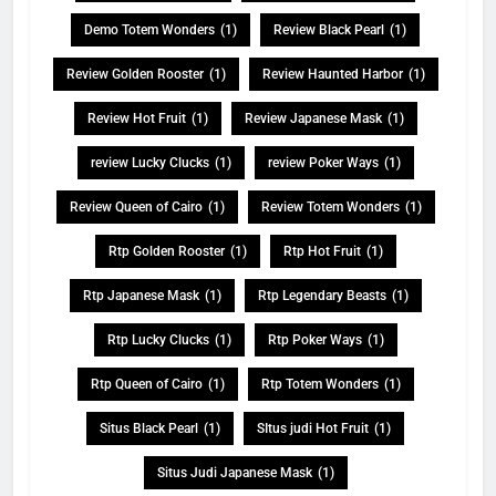
Demo Totem Wonders
(1)
Review Black Pearl
(1)
Review Golden Rooster
(1)
Review Haunted Harbor
(1)
Review Hot Fruit
(1)
Review Japanese Mask
(1)
review Lucky Clucks
(1)
review Poker Ways
(1)
Review Queen of Cairo
(1)
Review Totem Wonders
(1)
Rtp Golden Rooster
(1)
Rtp Hot Fruit
(1)
Rtp Japanese Mask
(1)
Rtp Legendary Beasts
(1)
Rtp Lucky Clucks
(1)
Rtp Poker Ways
(1)
Rtp Queen of Cairo
(1)
Rtp Totem Wonders
(1)
Situs Black Pearl
(1)
SItus judi Hot Fruit
(1)
Situs Judi Japanese Mask
(1)