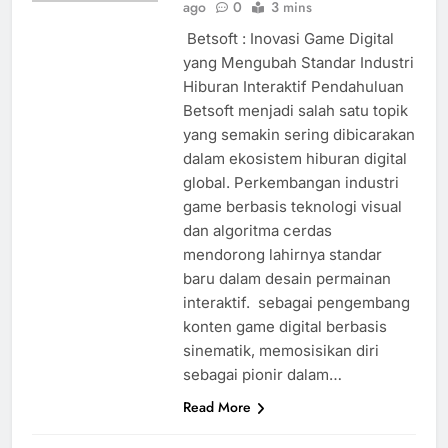
ago
0
3 mins
Betsoft : Inovasi Game Digital
yang Mengubah Standar Industri
Hiburan Interaktif Pendahuluan
Betsoft menjadi salah satu topik
yang semakin sering dibicarakan
dalam ekosistem hiburan digital
global. Perkembangan industri
game berbasis teknologi visual
dan algoritma cerdas
mendorong lahirnya standar
baru dalam desain permainan
interaktif. sebagai pengembang
BONUS SLOT
konten game digital berbasis
CASINO
sinematik, memosisikan diri
JUDI ONLINE
sebagai pionir dalam…
LIVE CASINO
Read More
REVIEW SLOT
CASINO