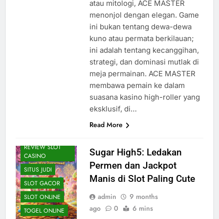
atau mitologi, ACE MASTER
menonjol dengan elegan. Game
ini bukan tentang dewa-dewa
kuno atau permata berkilauan;
ini adalah tentang kecanggihan,
strategi, dan dominasi mutlak di
meja permainan. ACE MASTER
membawa pemain ke dalam
suasana kasino high-roller yang
BONUS SLOT
CASINO
eksklusif, di…
JUDI ONLINE
Read More
LIVE CASINO
REVIEW SLOT
Sugar High5: Ledakan
CASINO
Permen dan Jackpot
SITUS JUDI
Manis di Slot Paling Cute
SLOT GACOR
admin
9 months
SLOT ONLINE
ago
0
6 mins
TOGEL ONLINE