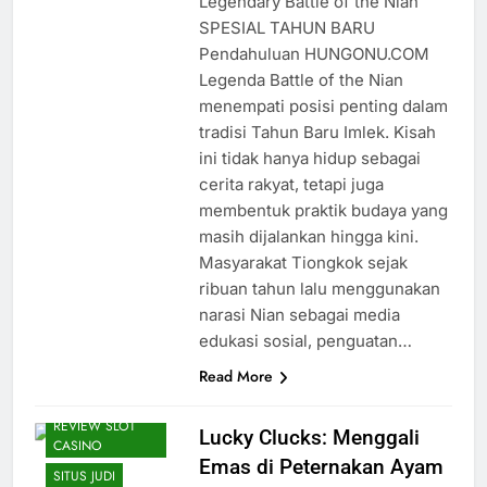
Legendary Battle of the Nian
SPESIAL TAHUN BARU
Pendahuluan HUNGONU.COM
Legenda Battle of the Nian
menempati posisi penting dalam
tradisi Tahun Baru Imlek. Kisah
ini tidak hanya hidup sebagai
cerita rakyat, tetapi juga
membentuk praktik budaya yang
masih dijalankan hingga kini.
Masyarakat Tiongkok sejak
ribuan tahun lalu menggunakan
narasi Nian sebagai media
BONUS SLOT
CASINO
edukasi sosial, penguatan…
JUDI ONLINE
Read More
LIVE CASINO
REVIEW SLOT
Lucky Clucks: Menggali
CASINO
Emas di Peternakan Ayam
SITUS JUDI