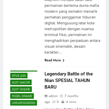
permainan bertema dunia mafia
modern yang semakin menarik
perhatian penggemar hiburan
digital. Mengusung latar kota
metropolitan dengan nuansa
kriminal fiksi, permainan ini
BONUS SLOT
menghadirkan perpaduan antara
CASINO
visual sinematik, desain
JUDI ONLINE
karakter…
LIVE CASINO
Read More
REVIEW SLOT
CASINO
Legendary Battle of the
SITUS JUDI
Nian SPESIAL TAHUN
SLOT GACOR
BARU
SLOT ONLINE
admin
7 months
TOGEL ONLINE
ago
0
4 mins
UNCATEGORIZED