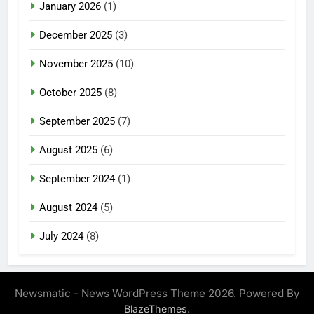
January 2026
(1)
December 2025
(3)
November 2025
(10)
October 2025
(8)
September 2025
(7)
August 2025
(6)
September 2024
(1)
August 2024
(5)
July 2024
(8)
Newsmatic - News WordPress Theme 2026. Powered By
.
BlazeThemes