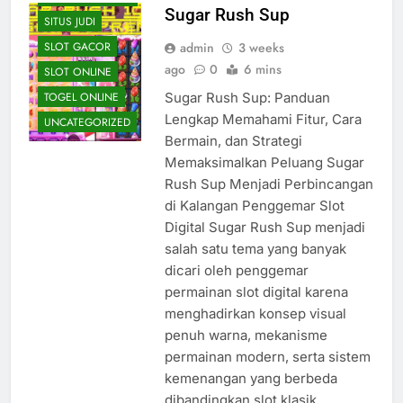
Sugar Rush Sup
SITUS JUDI
SLOT GACOR
admin
3 weeks
ago
0
6 mins
SLOT ONLINE
TOGEL ONLINE
Sugar Rush Sup: Panduan
Lengkap Memahami Fitur, Cara
UNCATEGORIZED
Bermain, dan Strategi
Memaksimalkan Peluang Sugar
Rush Sup Menjadi Perbincangan
di Kalangan Penggemar Slot
Digital Sugar Rush Sup menjadi
salah satu tema yang banyak
dicari oleh penggemar
permainan slot digital karena
menghadirkan konsep visual
penuh warna, mekanisme
permainan modern, serta sistem
kemenangan yang berbeda
BONUS SLOT
CASINO
dibandingkan slot klasik….