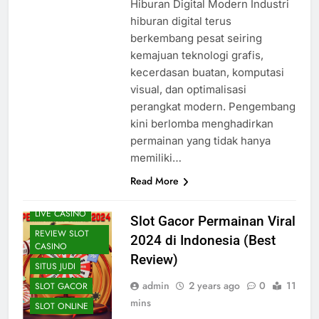
Hiburan Digital Modern Industri
hiburan digital terus
berkembang pesat seiring
kemajuan teknologi grafis,
kecerdasan buatan, komputasi
visual, dan optimalisasi
perangkat modern. Pengembang
kini berlomba menghadirkan
permainan yang tidak hanya
memiliki…
BONUS SLOT
CASINO
Read More
JUDI ONLINE
LIVE CASINO
Slot Gacor Permainan Viral
REVIEW SLOT
2024 di Indonesia (Best
CASINO
Review)
SITUS JUDI
admin
2 years ago
0
11
SLOT GACOR
mins
SLOT ONLINE