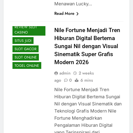
CASINO
Menawan Lucky…
JUDI ONLINE
Read More
LIVE CASINO
REVIEW SLOT
Nile Fortune Menjadi Tren
CASINO
Hiburan Digital Bertema
SITUS JUDI
Sungai Nil dengan Visual
SLOT GACOR
Sinematik Super Grafis
SLOT ONLINE
Modern 2026
TOGEL ONLINE
admin
2 weeks
ago
0
6 mins
Nile Fortune Menjadi Tren
Hiburan Digital Bertema Sungai
Nil dengan Visual Sinematik dan
Teknologi Grafis Modern Nile
Fortune Menghadirkan
Pengalaman Hiburan Digital
yang Terinspirasi dari