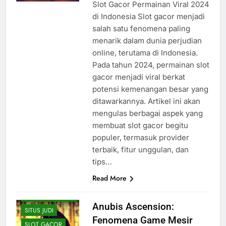
Slot Gacor Permainan Viral 2024
di Indonesia Slot gacor menjadi
salah satu fenomena paling
menarik dalam dunia perjudian
online, terutama di Indonesia.
Pada tahun 2024, permainan slot
gacor menjadi viral berkat
potensi kemenangan besar yang
ditawarkannya. Artikel ini akan
mengulas berbagai aspek yang
membuat slot gacor begitu
BONUS SLOT
populer, termasuk provider
CASINO
terbaik, fitur unggulan, dan
JUDI ONLINE
tips…
LIVE CASINO
Read More
REVIEW SLOT
CASINO
Anubis Ascension:
SITUS JUDI
Fenomena Game Mesir
SLOT GACOR