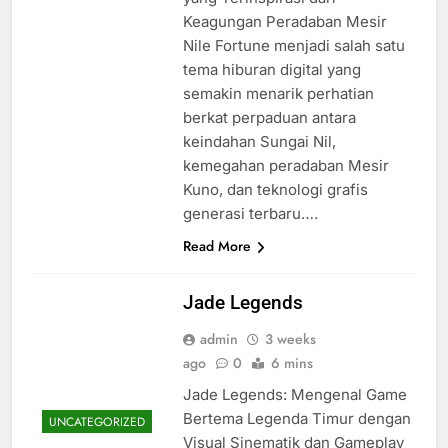
Keagungan Peradaban Mesir
Nile Fortune menjadi salah satu
tema hiburan digital yang
semakin menarik perhatian
berkat perpaduan antara
keindahan Sungai Nil,
kemegahan peradaban Mesir
Kuno, dan teknologi grafis
generasi terbaru….
Read More
Jade Legends
admin
3 weeks
ago
0
6 mins
Jade Legends: Mengenal Game
Bertema Legenda Timur dengan
UNCATEGORIZED
Visual Sinematik dan Gameplay