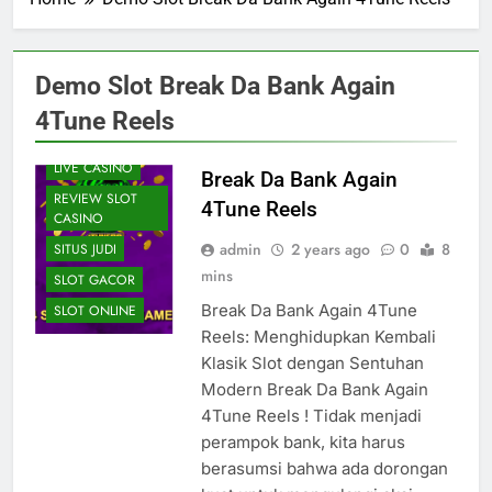
Demo Slot Break Da Bank Again
4Tune Reels
BONUS SLOT
CASINO
LIVE CASINO
Break Da Bank Again
REVIEW SLOT
4Tune Reels
CASINO
admin
2 years ago
0
8
SITUS JUDI
mins
SLOT GACOR
Break Da Bank Again 4Tune
SLOT ONLINE
Reels: Menghidupkan Kembali
Klasik Slot dengan Sentuhan
Modern Break Da Bank Again
4Tune Reels ! Tidak menjadi
perampok bank, kita harus
berasumsi bahwa ada dorongan