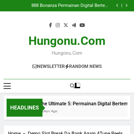
The Ultimate 5: Permainan Digital Bertema Lima
Skip
Di Tahun 2026
Elemen Ikonik dengan Visual Super Moder dan
888 Bonanza Permainan Digital Bertema
Hiburan Berkualitas
to
Keberuntungan Modern dan Teknologi Hiburan Super
Aztec Treasure Permainan Digital Bertema Harta
Interaktif
Karun Suku Aztec dan Teknologi Hiburan Super
Robber Strike Permainan Digital Bertema Aksi
content
Modern 2026
Perampokan Super Modern dan Gameplay Interaktif
The Ultimate 5: Permainan Digital Bertema Lima
Di Tahun 2026
Elemen Ikonik dengan Visual Super Moder dan
888 Bonanza Permainan Digital Bertema
Hiburan Berkualitas
Keberuntungan Modern dan Teknologi Hiburan Super
Aztec Treasure Permainan Digital Bertema Harta
Hungonu.com
Interaktif
Karun Suku Aztec dan Teknologi Hiburan Super
Robber Strike Permainan Digital Bertema Aksi
Modern 2026
Perampokan Super Modern dan Gameplay Interaktif
Di Tahun 2026
Hungonu.com
NEWSLETTER
RANDOM NEWS
The Ultimate 5: Permainan Digital Bertema 
HEADLINES
3 Days Ago
Home
Demo Slot Break Da Bank Again 4Tune Reels