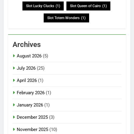
Slot Lucky Clucks
(1)
Slot Queen of Cairo
(1)
Slot Totem Wonders
(1)
Archives
August 2026
(5)
July 2026
(25)
April 2026
(1)
February 2026
(1)
January 2026
(1)
December 2025
(3)
November 2025
(10)