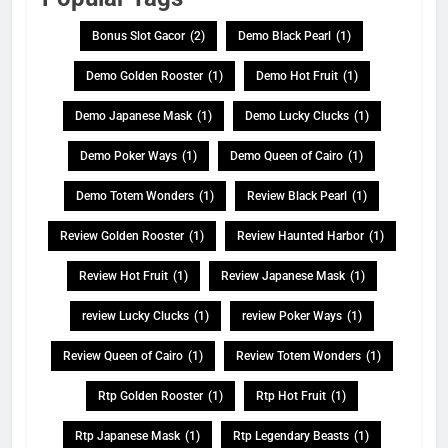
Bonus Slot Gacor
(2)
Demo Black Pearl
(1)
Demo Golden Rooster
(1)
Demo Hot Fruit
(1)
Demo Japanese Mask
(1)
Demo Lucky Clucks
(1)
Demo Poker Ways
(1)
Demo Queen of Cairo
(1)
Demo Totem Wonders
(1)
Review Black Pearl
(1)
Review Golden Rooster
(1)
Review Haunted Harbor
(1)
Review Hot Fruit
(1)
Review Japanese Mask
(1)
review Lucky Clucks
(1)
review Poker Ways
(1)
Review Queen of Cairo
(1)
Review Totem Wonders
(1)
Rtp Golden Rooster
(1)
Rtp Hot Fruit
(1)
Rtp Japanese Mask
(1)
Rtp Legendary Beasts
(1)