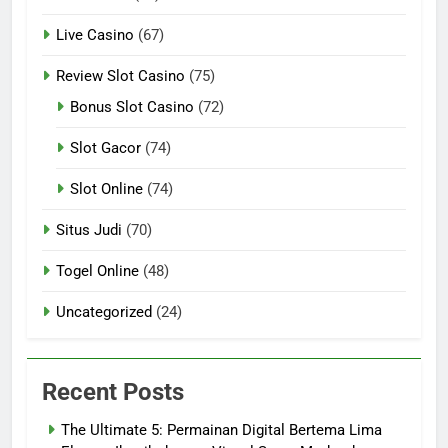
Live Casino
(67)
Review Slot Casino
(75)
Bonus Slot Casino
(72)
Slot Gacor
(74)
Slot Online
(74)
Situs Judi
(70)
Togel Online
(48)
Uncategorized
(24)
Recent Posts
The Ultimate 5: Permainan Digital Bertema Lima