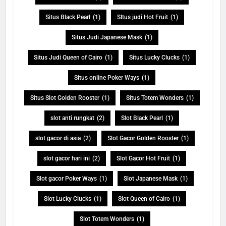
Situs Black Pearl
(1)
SItus judi Hot Fruit
(1)
Situs Judi Japanese Mask
(1)
Situs Judi Queen of Cairo
(1)
Situs Lucky Clucks
(1)
Situs online Poker Ways
(1)
Situs Slot Golden Rooster
(1)
Situs Totem Wonders
(1)
slot anti rungkat
(2)
Slot Black Pearl
(1)
slot gacor di asia
(2)
Slot Gacor Golden Rooster
(1)
slot gacor hari ini
(2)
Slot Gacor Hot Fruit
(1)
Slot gacor Poker Ways
(1)
Slot Japanese Mask
(1)
Slot Lucky Clucks
(1)
Slot Queen of Cairo
(1)
Slot Totem Wonders
(1)