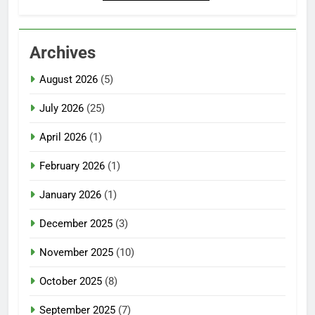
Archives
August 2026
(5)
July 2026
(25)
April 2026
(1)
February 2026
(1)
January 2026
(1)
December 2025
(3)
November 2025
(10)
October 2025
(8)
September 2025
(7)