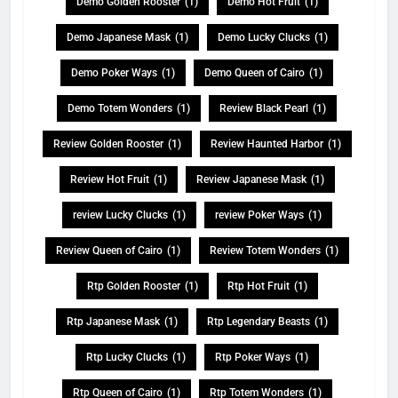
Demo Golden Rooster
(1)
Demo Hot Fruit
(1)
Demo Japanese Mask
(1)
Demo Lucky Clucks
(1)
Demo Poker Ways
(1)
Demo Queen of Cairo
(1)
Demo Totem Wonders
(1)
Review Black Pearl
(1)
Review Golden Rooster
(1)
Review Haunted Harbor
(1)
Review Hot Fruit
(1)
Review Japanese Mask
(1)
review Lucky Clucks
(1)
review Poker Ways
(1)
Review Queen of Cairo
(1)
Review Totem Wonders
(1)
Rtp Golden Rooster
(1)
Rtp Hot Fruit
(1)
Rtp Japanese Mask
(1)
Rtp Legendary Beasts
(1)
Rtp Lucky Clucks
(1)
Rtp Poker Ways
(1)
Rtp Queen of Cairo
(1)
Rtp Totem Wonders
(1)