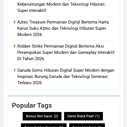
Keberuntungan Modern dan Teknologi Hiburan
Super Interaktif
Aztec Treasure Permainan Digital Bertema Harta
Karun Suku Aztec dan Teknologi Hiburan Super
Modern 2026
Robber Strike Permainan Digital Bertema Aksi
Perampokan Super Modern dan Gameplay Interaktif
Di Tahun 2026
Garuda Gems Hiburan Digital Super Modern dengan
Inspirasi Burung Garuda dan Teknologi Generasi
Terbaru 2026
Popular Tags
Bonus Slot Gacor
(2)
Demo Black Pearl
(1)