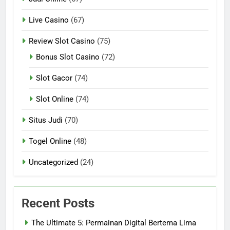
Live Casino
(67)
Review Slot Casino
(75)
Bonus Slot Casino
(72)
Slot Gacor
(74)
Slot Online
(74)
Situs Judi
(70)
Togel Online
(48)
Uncategorized
(24)
Recent Posts
The Ultimate 5: Permainan Digital Bertema Lima