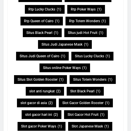
Rtp Lucky Clucks
(1)
Rtp Poker Ways
(1)
Rtp Queen of Cairo
(1)
Rtp Totem Wonders
(1)
Situs Black Pearl
(1)
SItus judi Hot Fruit
(1)
Situs Judi Japanese Mask
(1)
Situs Judi Queen of Cairo
(1)
Situs Lucky Clucks
(1)
Situs online Poker Ways
(1)
Situs Slot Golden Rooster
(1)
Situs Totem Wonders
(1)
slot anti rungkat
(2)
Slot Black Pearl
(1)
slot gacor di asia
(2)
Slot Gacor Golden Rooster
(1)
slot gacor hari ini
(2)
Slot Gacor Hot Fruit
(1)
Slot gacor Poker Ways
(1)
Slot Japanese Mask
(1)