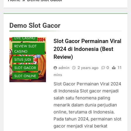
BONUS SLOT
CASINO
Demo Slot Gacor
JUDI ONLINE
LIVE CASINO
Slot Gacor Permainan Viral
REVIEW SLOT
2024 di Indonesia (Best
CASINO
Review)
SITUS JUDI
admin
2 years ago
0
11
SLOT GACOR
mins
SLOT ONLINE
Slot Gacor Permainan Viral 2024
di Indonesia Slot gacor menjadi
salah satu fenomena paling
menarik dalam dunia perjudian
online, terutama di Indonesia.
Pada tahun 2024, permainan slot
gacor menjadi viral berkat