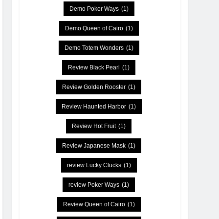
Demo Poker Ways
(1)
Demo Queen of Cairo
(1)
Demo Totem Wonders
(1)
Review Black Pearl
(1)
Review Golden Rooster
(1)
Review Haunted Harbor
(1)
Review Hot Fruit
(1)
Review Japanese Mask
(1)
review Lucky Clucks
(1)
review Poker Ways
(1)
Review Queen of Cairo
(1)