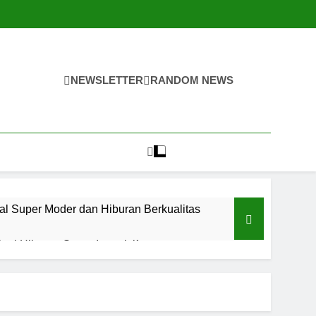
NEWSLETTER
RANDOM NEWS
al Super Moder dan Hiburan Berkualitas
i Hiburan Super Interaktif
nologi Hiburan Super Modern 2026
n Gameplay Interaktif Di Tahun 2026