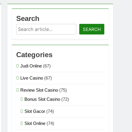
a dan Teknologi Generasi Terbaru 2026
Search
Search
arahdan Teknologi Super Terbaru 2026
SEARCH
 Teknologi Grafis Generasi Terbaru 2026
Categories
knologi Grafis Super Terbaru 2026
Judi Online
(67)
ogi Grafis Generasi Super Terbaru
Live Casino
(67)
ologi Grafis Generasi Terbaru Pada 2026
Review Slot Casino
(75)
Bonus Slot Casino
(72)
Slot Gacor
(74)
Slot Online
(74)