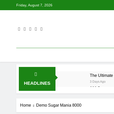
Skip
Friday, August 7, 2026
to
content
The Ultimate
3 Days Ago
HEADLINES
888 Bonanza 
4 Days Ago
Aztec Treasu
Home
Demo Sugar Mania 8000
4 Days Ago
Robber Strik