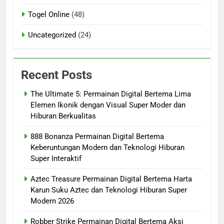
Togel Online
(48)
Uncategorized
(24)
Recent Posts
The Ultimate 5: Permainan Digital Bertema Lima
Elemen Ikonik dengan Visual Super Moder dan
Hiburan Berkualitas
888 Bonanza Permainan Digital Bertema
Keberuntungan Modern dan Teknologi Hiburan
Super Interaktif
Aztec Treasure Permainan Digital Bertema Harta
Karun Suku Aztec dan Teknologi Hiburan Super
Modern 2026
Robber Strike Permainan Digital Bertema Aksi