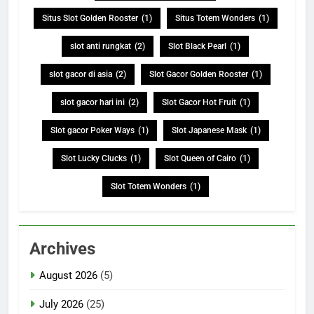
Situs Slot Golden Rooster
(1)
Situs Totem Wonders
(1)
slot anti rungkat
(2)
Slot Black Pearl
(1)
slot gacor di asia
(2)
Slot Gacor Golden Rooster
(1)
slot gacor hari ini
(2)
Slot Gacor Hot Fruit
(1)
Slot gacor Poker Ways
(1)
Slot Japanese Mask
(1)
Slot Lucky Clucks
(1)
Slot Queen of Cairo
(1)
Slot Totem Wonders
(1)
Archives
August 2026
(5)
July 2026
(25)