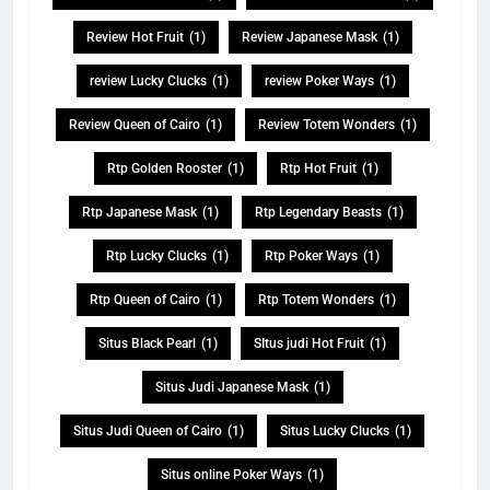
Review Hot Fruit
(1)
Review Japanese Mask
(1)
review Lucky Clucks
(1)
review Poker Ways
(1)
Review Queen of Cairo
(1)
Review Totem Wonders
(1)
Rtp Golden Rooster
(1)
Rtp Hot Fruit
(1)
Rtp Japanese Mask
(1)
Rtp Legendary Beasts
(1)
Rtp Lucky Clucks
(1)
Rtp Poker Ways
(1)
Rtp Queen of Cairo
(1)
Rtp Totem Wonders
(1)
Situs Black Pearl
(1)
SItus judi Hot Fruit
(1)
Situs Judi Japanese Mask
(1)
Situs Judi Queen of Cairo
(1)
Situs Lucky Clucks
(1)
Situs online Poker Ways
(1)