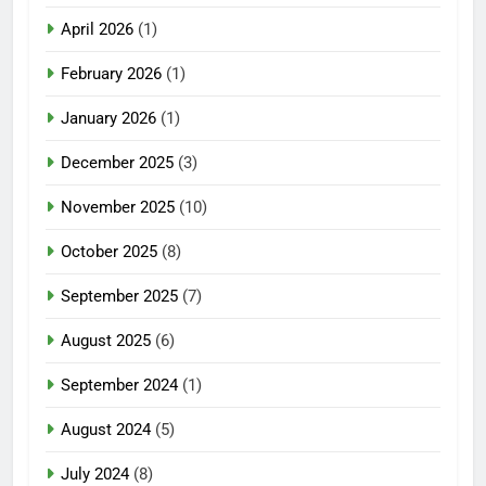
April 2026
(1)
February 2026
(1)
January 2026
(1)
December 2025
(3)
November 2025
(10)
October 2025
(8)
September 2025
(7)
August 2025
(6)
September 2024
(1)
August 2024
(5)
July 2024
(8)