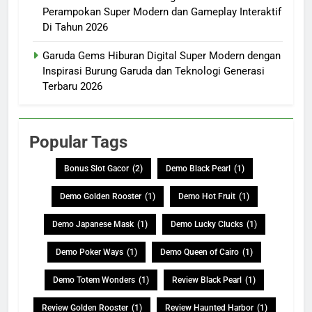
Perampokan Super Modern dan Gameplay Interaktif
Di Tahun 2026
Garuda Gems Hiburan Digital Super Modern dengan
Inspirasi Burung Garuda dan Teknologi Generasi
Terbaru 2026
Popular Tags
Bonus Slot Gacor
(2)
Demo Black Pearl
(1)
Demo Golden Rooster
(1)
Demo Hot Fruit
(1)
Demo Japanese Mask
(1)
Demo Lucky Clucks
(1)
Demo Poker Ways
(1)
Demo Queen of Cairo
(1)
Demo Totem Wonders
(1)
Review Black Pearl
(1)
Review Golden Rooster
(1)
Review Haunted Harbor
(1)