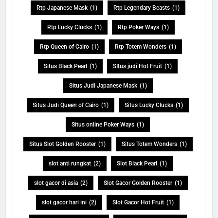
Rtp Japanese Mask
(1)
Rtp Legendary Beasts
(1)
Rtp Lucky Clucks
(1)
Rtp Poker Ways
(1)
Rtp Queen of Cairo
(1)
Rtp Totem Wonders
(1)
Situs Black Pearl
(1)
SItus judi Hot Fruit
(1)
Situs Judi Japanese Mask
(1)
Situs Judi Queen of Cairo
(1)
Situs Lucky Clucks
(1)
Situs online Poker Ways
(1)
Situs Slot Golden Rooster
(1)
Situs Totem Wonders
(1)
slot anti rungkat
(2)
Slot Black Pearl
(1)
slot gacor di asia
(2)
Slot Gacor Golden Rooster
(1)
slot gacor hari ini
(2)
Slot Gacor Hot Fruit
(1)