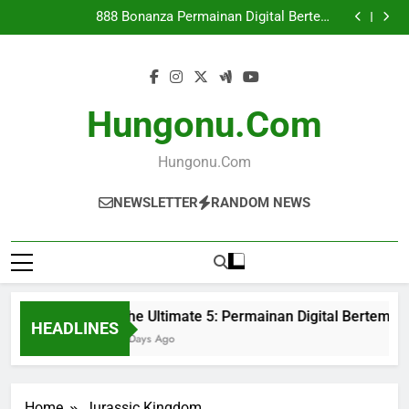
The Ultimate 5: Permainan Digital Bertema Lima
Skip
Di Tahun 2026
Elemen Ikonik dengan Visual Super Moder dan
888 Bonanza Permainan Digital Bertema
Hiburan Berkualitas
to
Keberuntungan Modern dan Teknologi Hiburan Super
Aztec Treasure Permainan Digital Bertema Harta
Interaktif
Karun Suku Aztec dan Teknologi Hiburan Super
Robber Strike Permainan Digital Bertema Aksi
content
Modern 2026
Perampokan Super Modern dan Gameplay Interaktif
The Ultimate 5: Permainan Digital Bertema Lima
Di Tahun 2026
Elemen Ikonik dengan Visual Super Moder dan
888 Bonanza Permainan Digital Bertema
Hiburan Berkualitas
Keberuntungan Modern dan Teknologi Hiburan Super
Aztec Treasure Permainan Digital Bertema Harta
Hungonu.com
Interaktif
Karun Suku Aztec dan Teknologi Hiburan Super
Robber Strike Permainan Digital Bertema Aksi
Modern 2026
Perampokan Super Modern dan Gameplay Interaktif
Di Tahun 2026
Hungonu.com
NEWSLETTER
RANDOM NEWS
The Ultimate 5: Permainan Digital Bertema L
HEADLINES
3 Days Ago
Home
Jurassic Kingdom