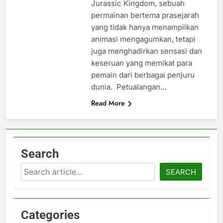
Jurassic Kingdom, sebuah
permainan bertema prasejarah
yang tidak hanya menampilkan
animasi mengagumkan, tetapi
juga menghadirkan sensasi dan
keseruan yang memikat para
pemain dari berbagai penjuru
dunia. ️ Petualangan…
Read More
Search
Search
SEARCH
Categories