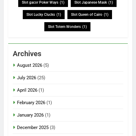
Slot gacor Poker Ways
(1)
Slot Japanese Mask
(1)
Slot Lucky Clucks
(1)
Slot Queen of Cairo
(1)
Slot Totem Wonders
(1)
Archives
August 2026
(5)
July 2026
(25)
April 2026
(1)
February 2026
(1)
January 2026
(1)
December 2025
(3)