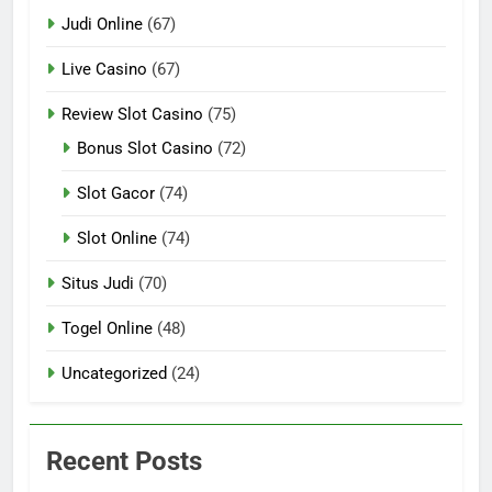
Judi Online
(67)
Live Casino
(67)
Review Slot Casino
(75)
Bonus Slot Casino
(72)
Slot Gacor
(74)
Slot Online
(74)
Situs Judi
(70)
Togel Online
(48)
Uncategorized
(24)
Recent Posts