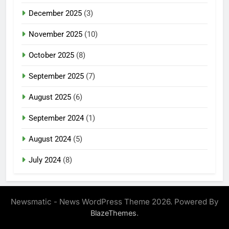
December 2025
(3)
November 2025
(10)
October 2025
(8)
September 2025
(7)
August 2025
(6)
September 2024
(1)
August 2024
(5)
July 2024
(8)
Newsmatic - News WordPress Theme 2026. Powered By
.
BlazeThemes