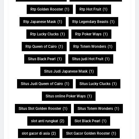
Rtp Golden Rooster
(1)
Rtp Hot Fruit
(1)
Rtp Japanese Mask
(1)
Rtp Legendary Beasts
(1)
Rtp Lucky Clucks
(1)
Rtp Poker Ways
(1)
Rtp Queen of Cairo
(1)
Rtp Totem Wonders
(1)
Situs Black Pearl
(1)
SItus judi Hot Fruit
(1)
Situs Judi Japanese Mask
(1)
Situs Judi Queen of Cairo
(1)
Situs Lucky Clucks
(1)
Situs online Poker Ways
(1)
Situs Slot Golden Rooster
(1)
Situs Totem Wonders
(1)
slot anti rungkat
(2)
Slot Black Pearl
(1)
slot gacor di asia
(2)
Slot Gacor Golden Rooster
(1)