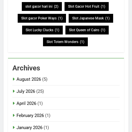
slot gacor hari ini
(2)
Slot Gacor Hot Fruit
(1)
Slot gacor Poker Ways
(1)
Slot Japanese Mask
(1)
Slot Lucky Clucks
(1)
Slot Queen of Cairo
(1)
Slot Totem Wonders
(1)
Archives
August 2026
(5)
July 2026
(25)
April 2026
(1)
February 2026
(1)
January 2026
(1)