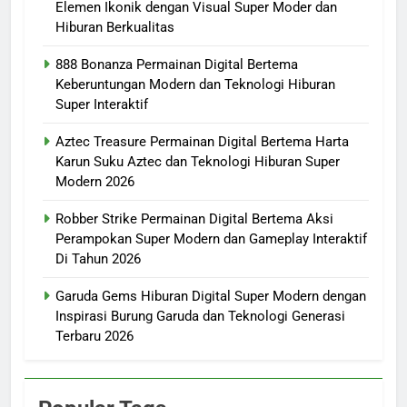
Elemen Ikonik dengan Visual Super Moder dan
Hiburan Berkualitas
888 Bonanza Permainan Digital Bertema
Keberuntungan Modern dan Teknologi Hiburan
Super Interaktif
Aztec Treasure Permainan Digital Bertema Harta
Karun Suku Aztec dan Teknologi Hiburan Super
Modern 2026
Robber Strike Permainan Digital Bertema Aksi
Perampokan Super Modern dan Gameplay Interaktif
Di Tahun 2026
Garuda Gems Hiburan Digital Super Modern dengan
Inspirasi Burung Garuda dan Teknologi Generasi
Terbaru 2026