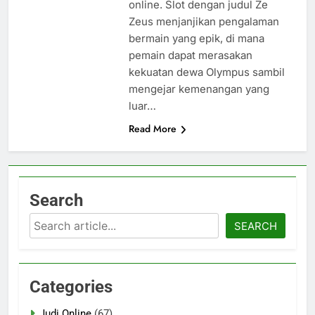
online. Slot dengan judul Ze
Zeus menjanjikan pengalaman
bermain yang epik, di mana
pemain dapat merasakan
kekuatan dewa Olympus sambil
mengejar kemenangan yang
luar…
Read More
Search
Search
SEARCH
Categories
Judi Online
(67)