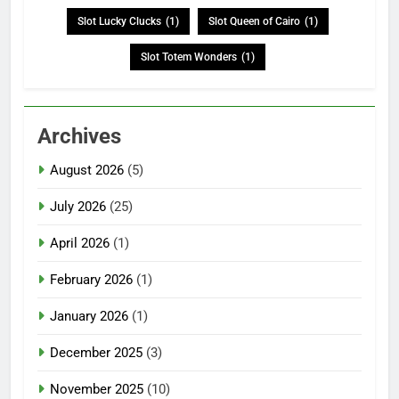
Slot Lucky Clucks
(1)
Slot Queen of Cairo
(1)
Slot Totem Wonders
(1)
Archives
August 2026
(5)
July 2026
(25)
April 2026
(1)
February 2026
(1)
January 2026
(1)
December 2025
(3)
November 2025
(10)