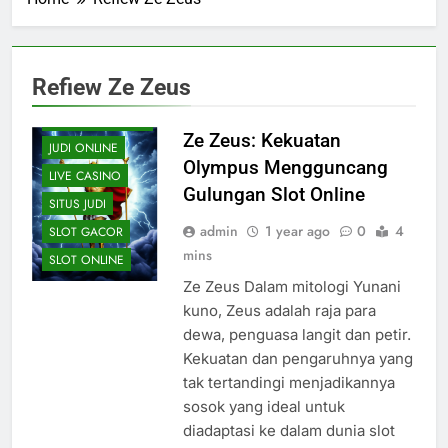
Refiew Ze Zeus
BONUS SLOT
CASINO
Ze Zeus: Kekuatan
JUDI ONLINE
Olympus Mengguncang
LIVE CASINO
Gulungan Slot Online
SITUS JUDI
admin
1 year ago
0
4
SLOT GACOR
mins
SLOT ONLINE
Ze Zeus Dalam mitologi Yunani
kuno, Zeus adalah raja para
dewa, penguasa langit dan petir.
Kekuatan dan pengaruhnya yang
tak tertandingi menjadikannya
sosok yang ideal untuk
diadaptasi ke dalam dunia slot