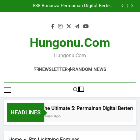
The Ultimate 5: Permainan Digital Bertema Lima
Skip
Di Tahun 2026
Elemen Ikonik dengan Visual Super Moder dan
888 Bonanza Permainan Digital Bertema
Hiburan Berkualitas
to
Keberuntungan Modern dan Teknologi Hiburan Super
Aztec Treasure Permainan Digital Bertema Harta
Interaktif
Karun Suku Aztec dan Teknologi Hiburan Super
Robber Strike Permainan Digital Bertema Aksi
content
Modern 2026
Perampokan Super Modern dan Gameplay Interaktif
The Ultimate 5: Permainan Digital Bertema Lima
Di Tahun 2026
Elemen Ikonik dengan Visual Super Moder dan
888 Bonanza Permainan Digital Bertema
Hiburan Berkualitas
Keberuntungan Modern dan Teknologi Hiburan Super
Aztec Treasure Permainan Digital Bertema Harta
Hungonu.com
Interaktif
Karun Suku Aztec dan Teknologi Hiburan Super
Robber Strike Permainan Digital Bertema Aksi
Modern 2026
Perampokan Super Modern dan Gameplay Interaktif
Di Tahun 2026
Hungonu.com
NEWSLETTER
RANDOM NEWS
The Ultimate 5: Permainan Digital Bertema 
HEADLINES
5 Days Ago
Home
Rtp Lightning Fortunes