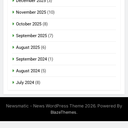
December 2025
(3)
November 2025
(10)
October 2025
(8)
September 2025
(7)
August 2025
(6)
September 2024
(1)
August 2024
(5)
July 2024
(8)
Newsmatic - News WordPress Theme 2026. Powered By
.
BlazeThemes