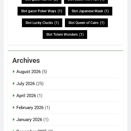
Slot gacor Poker Ways
(1)
Slot Japanese Mask
(1)
Slot Lucky Clucks
(1)
Slot Queen of Cairo
(1)
Slot Totem Wonders
(1)
Archives
August 2026
(5)
July 2026
(25)
April 2026
(1)
February 2026
(1)
January 2026
(1)