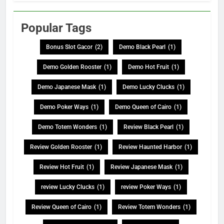
Popular Tags
Bonus Slot Gacor
(2)
Demo Black Pearl
(1)
Demo Golden Rooster
(1)
Demo Hot Fruit
(1)
Demo Japanese Mask
(1)
Demo Lucky Clucks
(1)
Demo Poker Ways
(1)
Demo Queen of Cairo
(1)
Demo Totem Wonders
(1)
Review Black Pearl
(1)
Review Golden Rooster
(1)
Review Haunted Harbor
(1)
Review Hot Fruit
(1)
Review Japanese Mask
(1)
review Lucky Clucks
(1)
review Poker Ways
(1)
Review Queen of Cairo
(1)
Review Totem Wonders
(1)