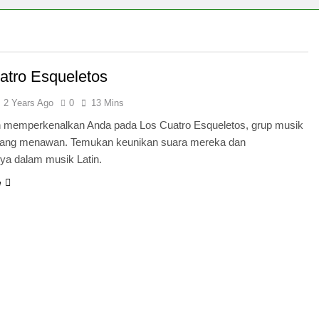
Hiburan Digital Super Modern dengan Inspirasi Burung Garud
gdom Hiburan Digital Modern dengan Dunia Dinosaurus Prasej
atro Esqueletos
2 Years Ago
0
13 Mins
ecrets Hiburan Digital Super Modern dengan Nuansa Horor dan
 memperkenalkan Anda pada Los Cuatro Esqueletos, grup musik
Hiburan Digital Modern dengan Konsep Sosial Interaktif dan Te
ang menawan. Temukan keunikan suara mereka dan
ya dalam musik Latin.
 2 Hiburan Digital Modern dengan Visual Bajak Laut dan Teknol
e
 Hiburan Digital Modern dengan Visual Super Klasik dan Tekn