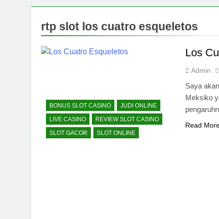
5 Days Ago
Garuda Gems 
rtp slot los cuatro esqueletos
6 Days Ago
Jurassic Kin
Los Cu
1 Week Ago
Admin
Sanatorium S
1 Week Ago
Saya akan
Bingo Mania 
Meksiko y
BONUS SLOT CASINO
JUDI ONLINE
pengaruhn
1 Week Ago
LIVE CASINO
REVIEW SLOT CASINO
Pirate Queen
Read Mor
SLOT GACOR
SLOT ONLINE
2 Weeks Ago
Mahjong Ways
2 Weeks Ago