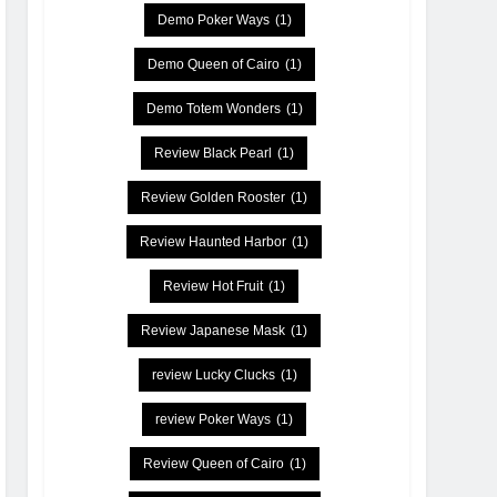
Demo Poker Ways
(1)
Demo Queen of Cairo
(1)
Demo Totem Wonders
(1)
Review Black Pearl
(1)
Review Golden Rooster
(1)
Review Haunted Harbor
(1)
Review Hot Fruit
(1)
Review Japanese Mask
(1)
review Lucky Clucks
(1)
review Poker Ways
(1)
Review Queen of Cairo
(1)