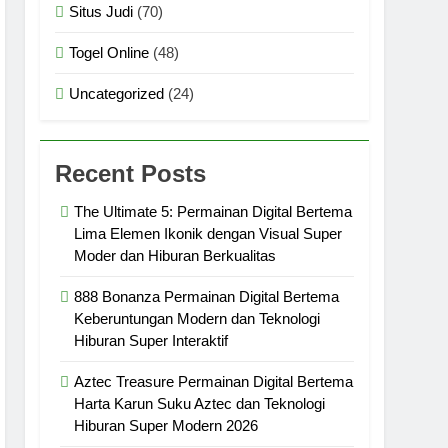
Situs Judi
(70)
Togel Online
(48)
Uncategorized
(24)
Recent Posts
The Ultimate 5: Permainan Digital Bertema
Lima Elemen Ikonik dengan Visual Super
Moder dan Hiburan Berkualitas
888 Bonanza Permainan Digital Bertema
Keberuntungan Modern dan Teknologi
Hiburan Super Interaktif
Aztec Treasure Permainan Digital Bertema
Harta Karun Suku Aztec dan Teknologi
Hiburan Super Modern 2026