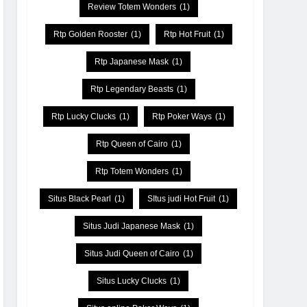
Review Totem Wonders
(1)
Rtp Golden Rooster
(1)
Rtp Hot Fruit
(1)
Rtp Japanese Mask
(1)
Rtp Legendary Beasts
(1)
Rtp Lucky Clucks
(1)
Rtp Poker Ways
(1)
Rtp Queen of Cairo
(1)
Rtp Totem Wonders
(1)
Situs Black Pearl
(1)
SItus judi Hot Fruit
(1)
Situs Judi Japanese Mask
(1)
Situs Judi Queen of Cairo
(1)
Situs Lucky Clucks
(1)