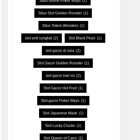
Situs online Poker Ways
(1)
Situs Slot Golden Rooster
(1)
Situs Totem Wonders
(1)
slot anti rungkat
(2)
Slot Black Pearl
(1)
slot gacor di asia
(2)
Slot Gacor Golden Rooster
(1)
slot gacor hari ini
(2)
Slot Gacor Hot Fruit
(1)
Slot gacor Poker Ways
(1)
Slot Japanese Mask
(1)
Slot Lucky Clucks
(1)
Slot Queen of Cairo
(1)