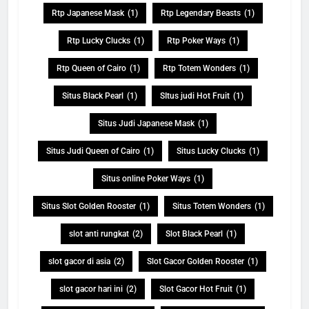
Rtp Japanese Mask
(1)
Rtp Legendary Beasts
(1)
Rtp Lucky Clucks
(1)
Rtp Poker Ways
(1)
Rtp Queen of Cairo
(1)
Rtp Totem Wonders
(1)
Situs Black Pearl
(1)
SItus judi Hot Fruit
(1)
Situs Judi Japanese Mask
(1)
Situs Judi Queen of Cairo
(1)
Situs Lucky Clucks
(1)
Situs online Poker Ways
(1)
Situs Slot Golden Rooster
(1)
Situs Totem Wonders
(1)
slot anti rungkat
(2)
Slot Black Pearl
(1)
slot gacor di asia
(2)
Slot Gacor Golden Rooster
(1)
slot gacor hari ini
(2)
Slot Gacor Hot Fruit
(1)