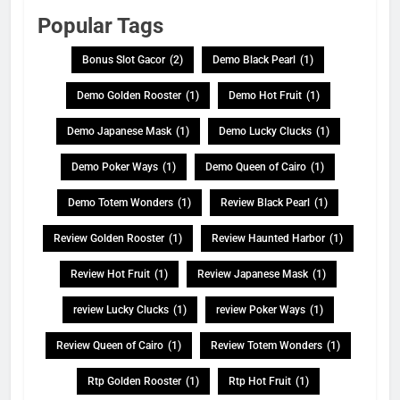
Popular Tags
Bonus Slot Gacor
(2)
Demo Black Pearl
(1)
Demo Golden Rooster
(1)
Demo Hot Fruit
(1)
Demo Japanese Mask
(1)
Demo Lucky Clucks
(1)
Demo Poker Ways
(1)
Demo Queen of Cairo
(1)
Demo Totem Wonders
(1)
Review Black Pearl
(1)
Review Golden Rooster
(1)
Review Haunted Harbor
(1)
Review Hot Fruit
(1)
Review Japanese Mask
(1)
review Lucky Clucks
(1)
review Poker Ways
(1)
Review Queen of Cairo
(1)
Review Totem Wonders
(1)
Rtp Golden Rooster
(1)
Rtp Hot Fruit
(1)