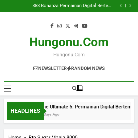
The Ultimate 5: Permainan Digital Bertema Lima
Skip
Di Tahun 2026
Elemen Ikonik dengan Visual Super Moder dan
888 Bonanza Permainan Digital Bertema
Hiburan Berkualitas
to
Keberuntungan Modern dan Teknologi Hiburan Super
Aztec Treasure Permainan Digital Bertema Harta
Interaktif
Karun Suku Aztec dan Teknologi Hiburan Super
Robber Strike Permainan Digital Bertema Aksi
content
Modern 2026
Perampokan Super Modern dan Gameplay Interaktif
The Ultimate 5: Permainan Digital Bertema Lima
Di Tahun 2026
Elemen Ikonik dengan Visual Super Moder dan
888 Bonanza Permainan Digital Bertema
Hiburan Berkualitas
Keberuntungan Modern dan Teknologi Hiburan Super
Aztec Treasure Permainan Digital Bertema Harta
Hungonu.com
Interaktif
Karun Suku Aztec dan Teknologi Hiburan Super
Robber Strike Permainan Digital Bertema Aksi
Modern 2026
Perampokan Super Modern dan Gameplay Interaktif
Di Tahun 2026
Hungonu.com
NEWSLETTER
RANDOM NEWS
The Ultimate 5: Permainan Digital Bertema L
HEADLINES
4 Days Ago
Home
Rtp Sugar Mania 8000