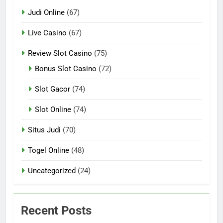
Judi Online
(67)
Live Casino
(67)
Review Slot Casino
(75)
Bonus Slot Casino
(72)
Slot Gacor
(74)
Slot Online
(74)
Situs Judi
(70)
Togel Online
(48)
Uncategorized
(24)
Recent Posts