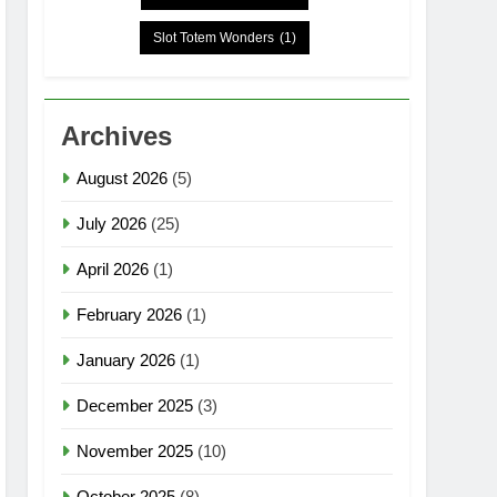
Slot Totem Wonders
(1)
Archives
August 2026
(5)
July 2026
(25)
April 2026
(1)
February 2026
(1)
January 2026
(1)
December 2025
(3)
November 2025
(10)
October 2025
(8)