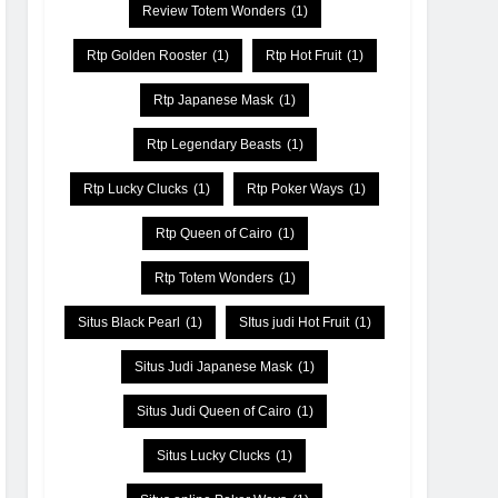
Review Totem Wonders
(1)
Rtp Golden Rooster
(1)
Rtp Hot Fruit
(1)
Rtp Japanese Mask
(1)
Rtp Legendary Beasts
(1)
Rtp Lucky Clucks
(1)
Rtp Poker Ways
(1)
Rtp Queen of Cairo
(1)
Rtp Totem Wonders
(1)
Situs Black Pearl
(1)
SItus judi Hot Fruit
(1)
Situs Judi Japanese Mask
(1)
Situs Judi Queen of Cairo
(1)
Situs Lucky Clucks
(1)