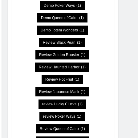
Demo Poker Ways
(1)
Demo Queen of Cairo
(1)
Demo Totem Wonders
(1)
Review Black Pearl
(1)
Review Golden Rooster
(1)
Review Haunted Harbor
(1)
Review Hot Fruit
(1)
Review Japanese Mask
(1)
review Lucky Clucks
(1)
review Poker Ways
(1)
Review Queen of Cairo
(1)