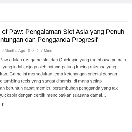
Hiburan Digital Super Modern dengan Inspirasi Burung Garud
gdom Hiburan Digital Modern dengan Dunia Dinosaurus Prasej
 of Paw: Pengalaman Slot Asia yang Penuh
ntungan dan Pengganda Progresif
ecrets Hiburan Digital Super Modern dengan Nuansa Horor dan
9 Months Ago
0
7 Mins
Hiburan Digital Modern dengan Konsep Sosial Interaktif dan Te
 Paw adalah rilis game slot dari Quickspin yang membawa pemain
ia yang indah, dijaga oleh patung-patung kucing raksasa yang
 2 Hiburan Digital Modern dengan Visual Bajak Laut dan Teknol
an. Game ini memadukan tema ketenangan oriental dengan
 tumbling reels yang sangat dinamis, di mana setiap
 Hiburan Digital Modern dengan Visual Super Klasik dan Tekn
n beruntun dapat memicu pertumbuhan pengganda yang tak
 Quickspin dengan cerdik menciptakan suasana damai…
e