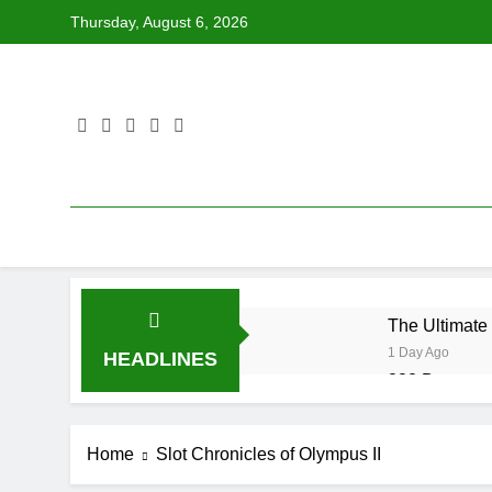
Skip
Thursday, August 6, 2026
to
content
The Ultimate
1 Day Ago
HEADLINES
888 Bonanza 
2 Days Ago
Aztec Treasu
Home
Slot Chronicles of Olympus II
3 Days Ago
Robber Strik