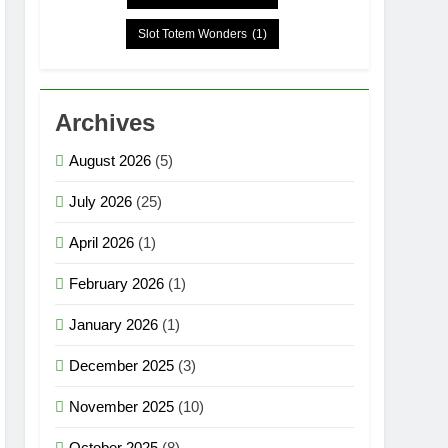
Slot Totem Wonders
(1)
Archives
August 2026
(5)
July 2026
(25)
April 2026
(1)
February 2026
(1)
January 2026
(1)
December 2025
(3)
November 2025
(10)
October 2025
(8)