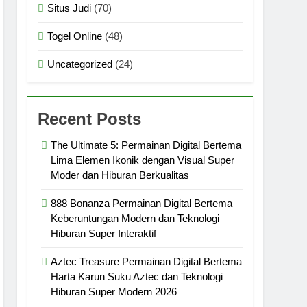
Situs Judi
(70)
Togel Online
(48)
Uncategorized
(24)
Recent Posts
The Ultimate 5: Permainan Digital Bertema
Lima Elemen Ikonik dengan Visual Super
Moder dan Hiburan Berkualitas
888 Bonanza Permainan Digital Bertema
Keberuntungan Modern dan Teknologi
Hiburan Super Interaktif
Aztec Treasure Permainan Digital Bertema
Harta Karun Suku Aztec dan Teknologi
Hiburan Super Modern 2026