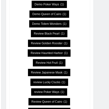
Demo Poker Ways
(1)
Demo Queen of Cairo
(1)
Demo Totem Wonders
(1)
Review Black Pearl
(1)
Review Golden Rooster
(1)
Review Haunted Harbor
(1)
Review Hot Fruit
(1)
Review Japanese Mask
(1)
review Lucky Clucks
(1)
review Poker Ways
(1)
Review Queen of Cairo
(1)