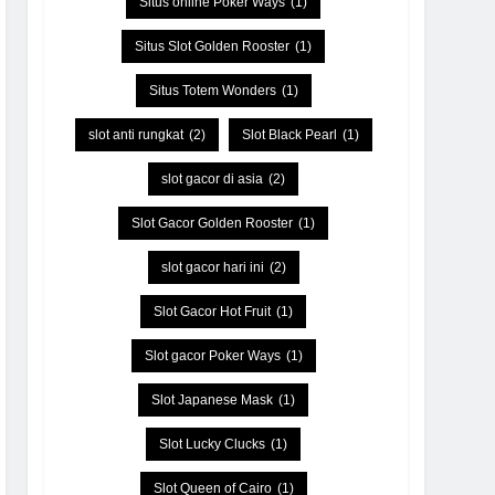
Situs online Poker Ways
(1)
Situs Slot Golden Rooster
(1)
Situs Totem Wonders
(1)
slot anti rungkat
(2)
Slot Black Pearl
(1)
slot gacor di asia
(2)
Slot Gacor Golden Rooster
(1)
slot gacor hari ini
(2)
Slot Gacor Hot Fruit
(1)
Slot gacor Poker Ways
(1)
Slot Japanese Mask
(1)
Slot Lucky Clucks
(1)
Slot Queen of Cairo
(1)