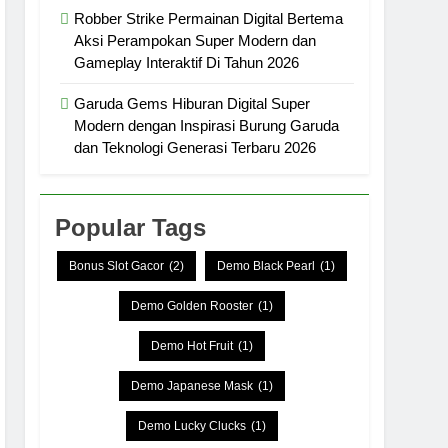
Robber Strike Permainan Digital Bertema
Aksi Perampokan Super Modern dan
Gameplay Interaktif Di Tahun 2026
Garuda Gems Hiburan Digital Super
Modern dengan Inspirasi Burung Garuda
dan Teknologi Generasi Terbaru 2026
Popular Tags
Bonus Slot Gacor
(2)
Demo Black Pearl
(1)
Demo Golden Rooster
(1)
Demo Hot Fruit
(1)
Demo Japanese Mask
(1)
Demo Lucky Clucks
(1)