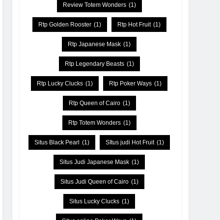
Review Totem Wonders
(1)
Rtp Golden Rooster
(1)
Rtp Hot Fruit
(1)
Rtp Japanese Mask
(1)
Rtp Legendary Beasts
(1)
Rtp Lucky Clucks
(1)
Rtp Poker Ways
(1)
Rtp Queen of Cairo
(1)
Rtp Totem Wonders
(1)
Situs Black Pearl
(1)
SItus judi Hot Fruit
(1)
Situs Judi Japanese Mask
(1)
Situs Judi Queen of Cairo
(1)
Situs Lucky Clucks
(1)