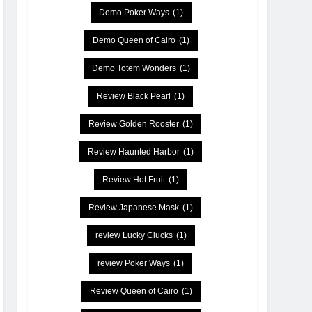
Demo Poker Ways
(1)
Demo Queen of Cairo
(1)
Demo Totem Wonders
(1)
Review Black Pearl
(1)
Review Golden Rooster
(1)
Review Haunted Harbor
(1)
Review Hot Fruit
(1)
Review Japanese Mask
(1)
review Lucky Clucks
(1)
review Poker Ways
(1)
Review Queen of Cairo
(1)