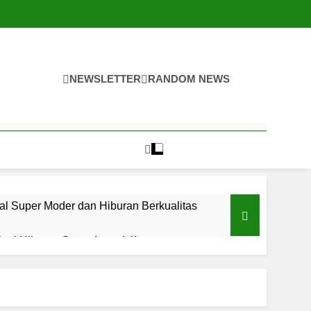
NEWSLETTER
RANDOM NEWS
al Super Moder dan Hiburan Berkualitas
i Hiburan Super Interaktif
nologi Hiburan Super Modern 2026
n Gameplay Interaktif Di Tahun 2026