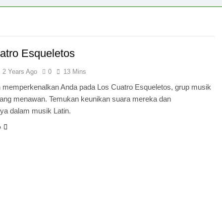
Hiburan Digital Super Modern dengan Inspirasi Burung Garud
gdom Hiburan Digital Modern dengan Dunia Dinosaurus Prasej
atro Esqueletos
2 Years Ago
0
13 Mins
ecrets Hiburan Digital Super Modern dengan Nuansa Horor dan
 memperkenalkan Anda pada Los Cuatro Esqueletos, grup musik
Hiburan Digital Modern dengan Konsep Sosial Interaktif dan Te
ang menawan. Temukan keunikan suara mereka dan
ya dalam musik Latin.
 2 Hiburan Digital Modern dengan Visual Bajak Laut dan Teknol
e
 Hiburan Digital Modern dengan Visual Super Klasik dan Tekn