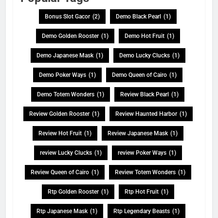
Bonus Slot Gacor
(2)
Demo Black Pearl
(1)
Demo Golden Rooster
(1)
Demo Hot Fruit
(1)
Demo Japanese Mask
(1)
Demo Lucky Clucks
(1)
Demo Poker Ways
(1)
Demo Queen of Cairo
(1)
Demo Totem Wonders
(1)
Review Black Pearl
(1)
Review Golden Rooster
(1)
Review Haunted Harbor
(1)
Review Hot Fruit
(1)
Review Japanese Mask
(1)
review Lucky Clucks
(1)
review Poker Ways
(1)
Review Queen of Cairo
(1)
Review Totem Wonders
(1)
Rtp Golden Rooster
(1)
Rtp Hot Fruit
(1)
Rtp Japanese Mask
(1)
Rtp Legendary Beasts
(1)