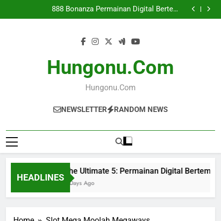
The Ultimate 5: Permainan Digital Bertema Lima
Skip
Di Tahun 2026
Elemen Ikonik dengan Visual Super Moder dan
888 Bonanza Permainan Digital Bertema
Hiburan Berkualitas
to
Keberuntungan Modern dan Teknologi Hiburan Super
Aztec Treasure Permainan Digital Bertema Harta
Interaktif
Karun Suku Aztec dan Teknologi Hiburan Super
Robber Strike Permainan Digital Bertema Aksi
content
Modern 2026
Perampokan Super Modern dan Gameplay Interaktif
The Ultimate 5: Permainan Digital Bertema Lima
Di Tahun 2026
Elemen Ikonik dengan Visual Super Moder dan
888 Bonanza Permainan Digital Bertema
Hiburan Berkualitas
Keberuntungan Modern dan Teknologi Hiburan Super
Aztec Treasure Permainan Digital Bertema Harta
Hungonu.com
Interaktif
Karun Suku Aztec dan Teknologi Hiburan Super
Robber Strike Permainan Digital Bertema Aksi
Modern 2026
Perampokan Super Modern dan Gameplay Interaktif
Di Tahun 2026
Hungonu.com
NEWSLETTER
RANDOM NEWS
The Ultimate 5: Permainan Digital Bertema L
HEADLINES
3 Days Ago
Home
Slot Mega Moolah Megaways