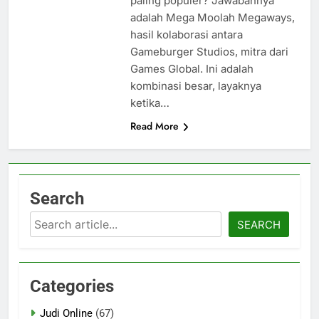
paling populer? Jawabannya
adalah Mega Moolah Megaways,
hasil kolaborasi antara
Gameburger Studios, mitra dari
Games Global. Ini adalah
kombinasi besar, layaknya
ketika…
Read More
Search
Search
SEARCH
Categories
Judi Online
(67)