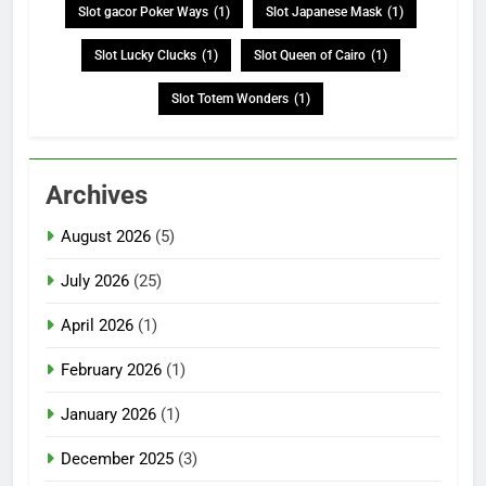
Slot gacor Poker Ways
(1)
Slot Japanese Mask
(1)
Slot Lucky Clucks
(1)
Slot Queen of Cairo
(1)
Slot Totem Wonders
(1)
Archives
August 2026
(5)
July 2026
(25)
April 2026
(1)
February 2026
(1)
January 2026
(1)
December 2025
(3)