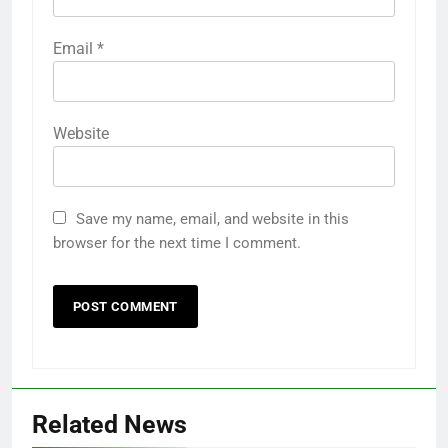
Email
*
Website
Save my name, email, and website in this
browser for the next time I comment.
Related News