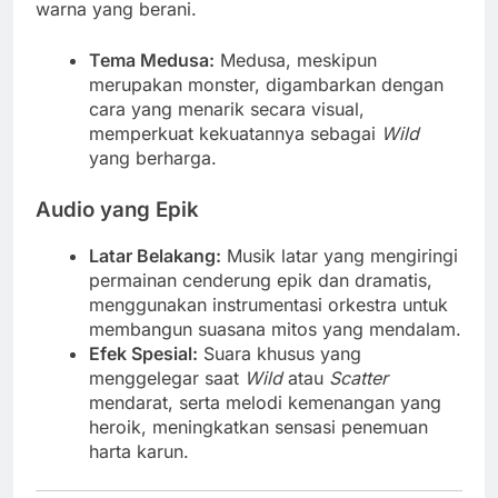
warna yang berani.
Tema Medusa:
Medusa, meskipun
merupakan monster, digambarkan dengan
cara yang menarik secara visual,
memperkuat kekuatannya sebagai
Wild
yang berharga.
Audio yang Epik
Latar Belakang:
Musik latar yang mengiringi
permainan cenderung epik dan dramatis,
menggunakan instrumentasi orkestra untuk
membangun suasana mitos yang mendalam.
Efek Spesial:
Suara khusus yang
menggelegar saat
Wild
atau
Scatter
mendarat, serta melodi kemenangan yang
heroik, meningkatkan sensasi penemuan
harta karun.